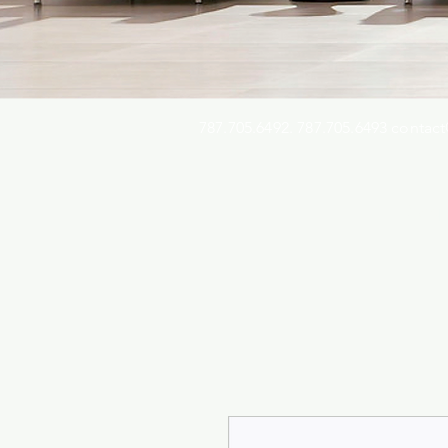
787.705.6492. 787.705.6493
contact
Busqu