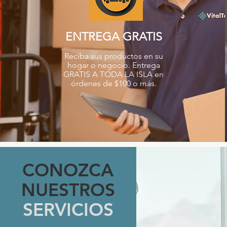
ENTREGA GRATIS
Reciba sus productos en su
hogar o negocio. Entrega
GRATIS A TODA LA ISLA en
órdenes de $100 o más.
CONOZCA
NUESTROS
SERVICIOS