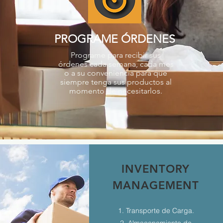
PROGRAME ÓRDENES
Programe para recibir sus
órdenes cada semana, cada mes
o a su conveniencia para que
siempre tenga sus productos al
momento de necesitarlos.
INVENTORY
MANAGEMENT
1. Transporte de Carga.
2. Almacenamiento de