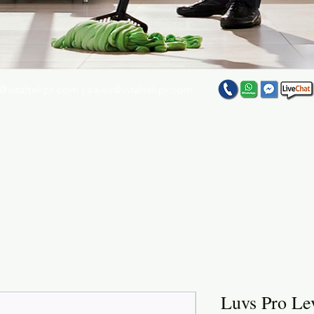
@vitaltekpr.com
|
sales@vitaltekpr.com
e su producto favorito entre nuestra gran variedad
Luvs Pro Lev