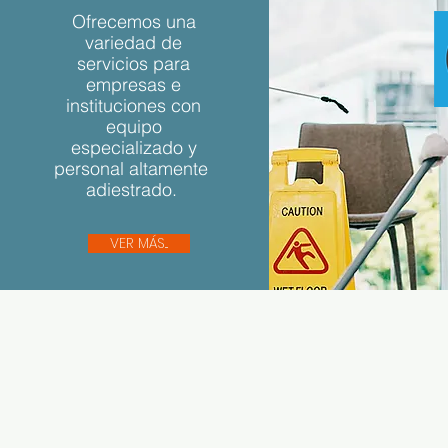
Ofrecemos una
variedad de
servicios para
empresas e
instituciones con
equipo
especializado y
personal altamente
adiestrado.
VER MÁS...