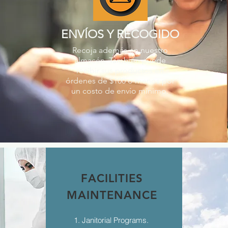
ENVÍOS Y RECOGIDO
Recoja además en nuestro
almacén. También puede
recibir sus productos en
órdenes de $100 o menos por
un costo de envío mínimo.
FACILITIES
MAINTENANCE
1. Janitorial Programs.