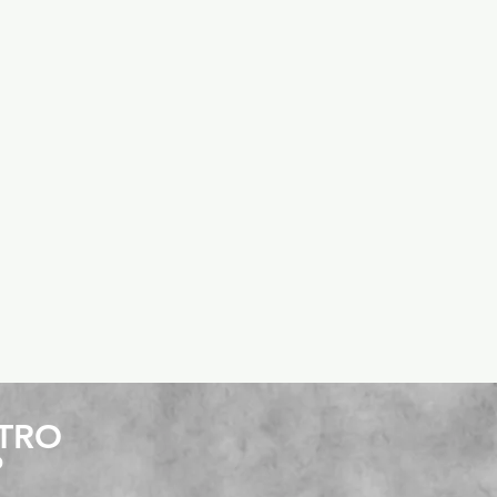
STRO
P