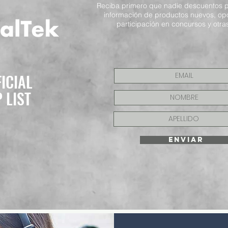
Reciba primero que nadie descuentos p
información de productos nuevos, op
participación en concursos y otras
FICIAL
P LIST
ENVIAR