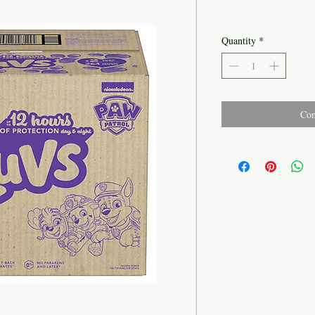
Quantity
*
Con