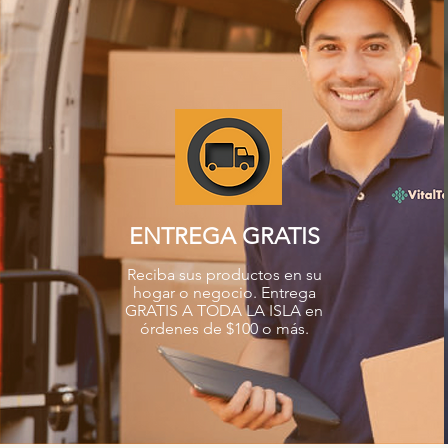
ENTREGA GRATIS
Reciba sus productos en su
hogar o negocio. Entrega
GRATIS A TODA LA ISLA en
órdenes de $100 o más.