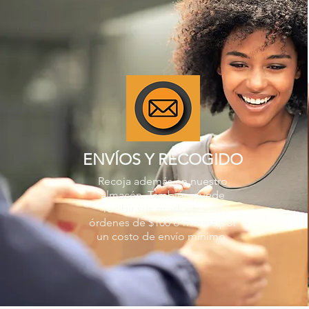
ENVÍOS Y RECOGIDO
Recoja además en nuestro
almacén. También puede
recibir sus productos en
órdenes de $100 o menos por
un costo de envío mínimo.