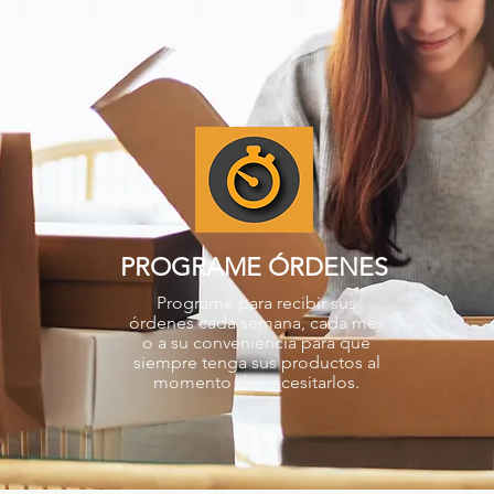
PROGRAME ÓRDENES
Programe para recibir sus
órdenes cada semana, cada mes
o a su conveniencia para que
siempre tenga sus productos al
momento de necesitarlos.