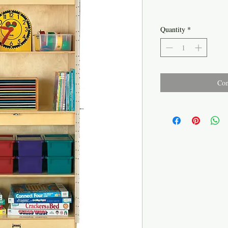
Quantity
*
Con