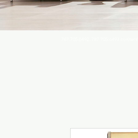
787.705.6492. 787.705.6493
contact
Busqu