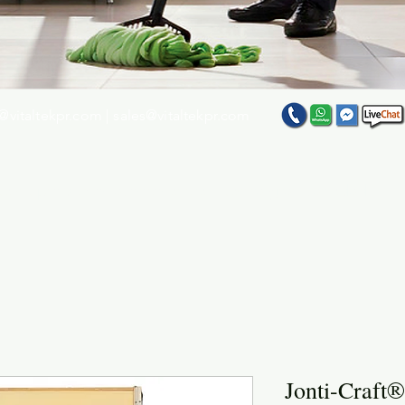
@vitaltekpr.com
|
sales@vitaltekpr.com
e su producto favorito entre nuestra gran variedad
Jonti-Craft®