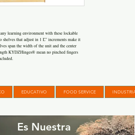
any learning environment with these lockable
o shelves that adjust in 1 Ľ” increments make it
lves span the width of the unit and the center
l-length KYDZHinges® mean no pinched fingers
ncluded.
CO
EDUCATIVO
FOOD SERVICE
INDUSTRI
Es Nuestra