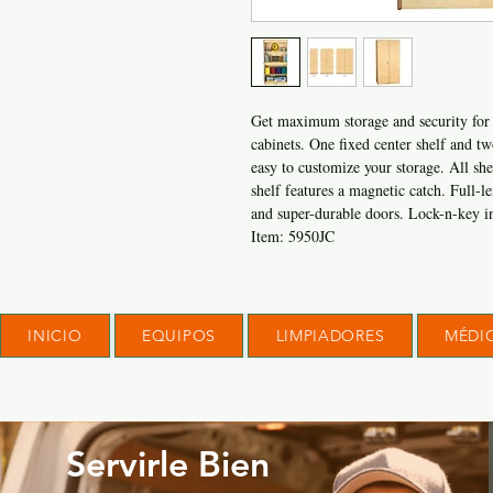
Get maximum storage and security for 
cabinets. One fixed center shelf and tw
easy to customize your storage. All she
shelf features a magnetic catch. Ful
and super-durable doors. Lock-n-key i
Item: 5950JC
INICIO
EQUIPOS
LIMPIADORES
MÉDI
Servirle Bien