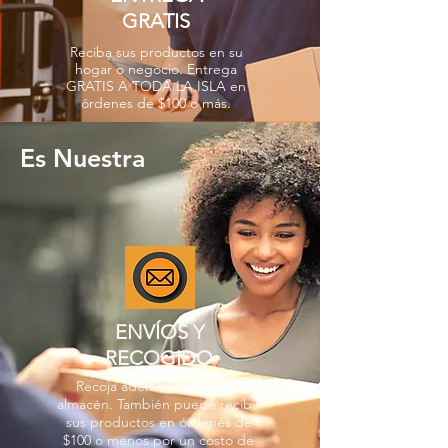
GRATIS
Reciba sus productos en su
hogar o negocio. Entrega
GRATIS A TODA LA ISLA en
órdenes de $100 o más.
Es Nuestra
ENVÍOS Y
RECOGIDO
Recoja además en nuestro
almacén. También puede recibir
sus productos en órdenes de
$100 o menos por un costo de