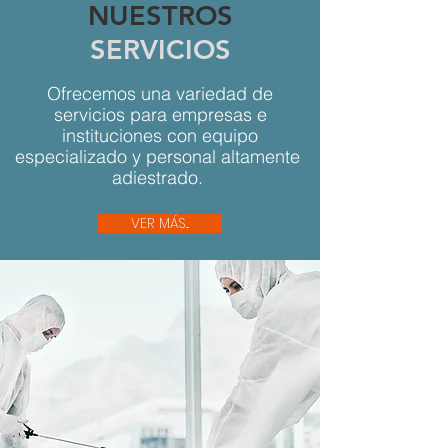
NUESTROS
SERVICIOS
Ofrecemos una variedad de
servicios para empresas e
instituciones con equipo
especializado y personal altamente
adiestrado.
VER MÁS...