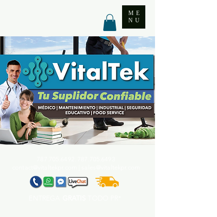
ME
NU
787.705.6492. 787.705
.6493
contact@vitaltekpr.com
|
sales@vitaltekpr.com
ENTREGA
GRATIS
TODO PR*