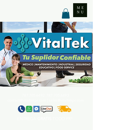
ME
NU
787.705.6492. 787.705
.6493
contact@vitaltekpr.com
|
sales@vitaltekpr.com
ENTREGA
GRATIS
TODO PR*