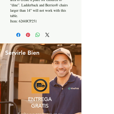
“dine”. Ladderback and Berries® chairs
larger than 14" will not work with this
table.
Item: 6260JCP251
Servirle Bien
ENTREGA
GRATIS
Reciba sus productos en su