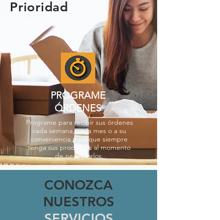
Prioridad
PROGRAME
ÓRDENES
Programe para recibir sus órdenes
cada semana, cada mes o a su
conveniencia para que siempre
tenga sus productos al momento
de necesitarlos.
CONOZCA
NUESTROS
SERVICIOS