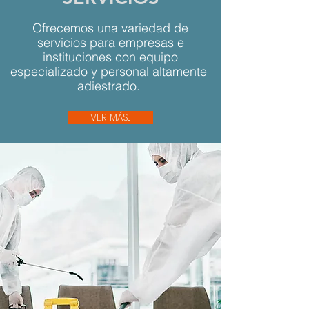
Ofrecemos una variedad de
servicios para empresas e
instituciones con equipo
especializado y personal altamente
adiestrado.
VER MÁS...