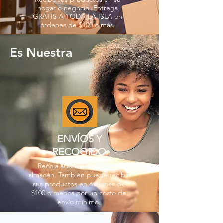
hogar o negocio. Entrega
GRATIS A TODA LA ISLA en
órdenes de $100 o más.
Es Nuestra
ENVÍOS Y
RECOGIDO
Recoja además en nuestro
almacén. También puede recibir
sus productos en órdenes de
$100 o menos por un costo de
envío mínimo.