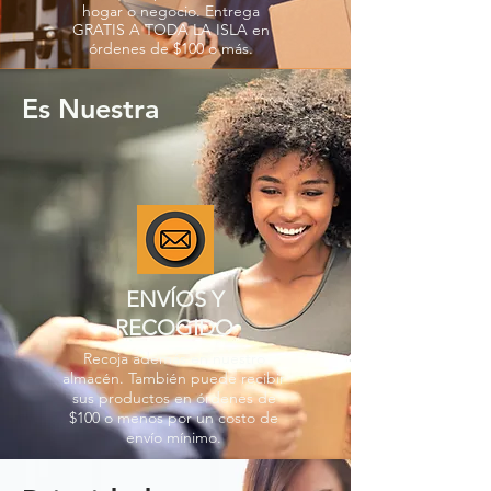
hogar o negocio. Entrega
GRATIS A TODA LA ISLA en
órdenes de $100 o más.
Es Nuestra
ENVÍOS Y
RECOGIDO
Recoja además en nuestro
almacén. También puede recibir
sus productos en órdenes de
$100 o menos por un costo de
envío mínimo.