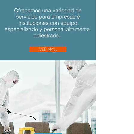
Ofrecemos una variedad de
servicios para empresas e
instituciones con equipo
especializado y personal altamente
adiestrado.
VER MÁS...