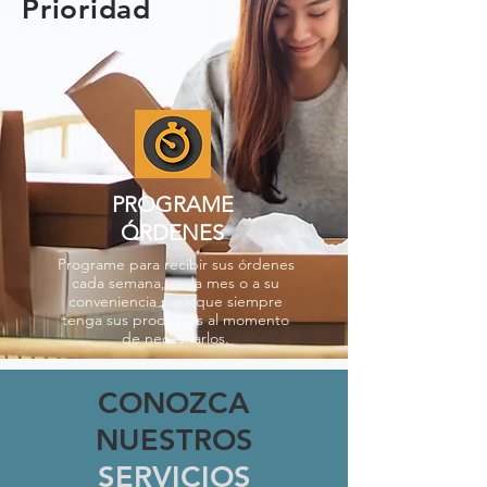
Prioridad
PROGRAME
ÓRDENES
Programe para recibir sus órdenes
cada semana, cada mes o a su
conveniencia para que siempre
tenga sus productos al momento
de necesitarlos.
CONOZCA
NUESTROS
SERVICIOS