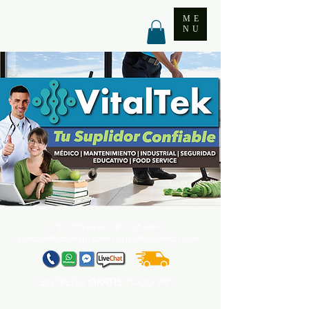
ME
NU
787.705.6492. 787.705
.6493
contact@vitaltekpr.com
|
sales@vitaltekpr.com
ENTREGA
GRATIS
TODO PR*