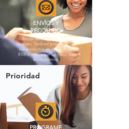
ENVÍOS Y
RECOGIDO
Recoja además en nuestro
almacén. También puede recibir
sus productos en órdenes de
$100 o menos por un costo de
envío mínimo.
Prioridad
PROGRAME