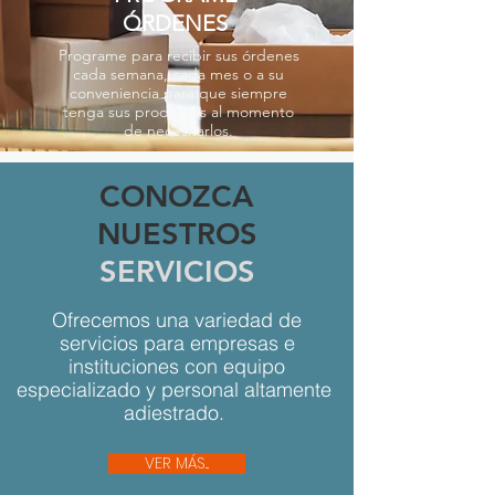
ÓRDENES
Programe para recibir sus órdenes
cada semana, cada mes o a su
conveniencia para que siempre
tenga sus productos al momento
de necesitarlos.
CONOZCA
NUESTROS
SERVICIOS
Ofrecemos una variedad de
servicios para empresas e
instituciones con equipo
especializado y personal altamente
adiestrado.
VER MÁS...