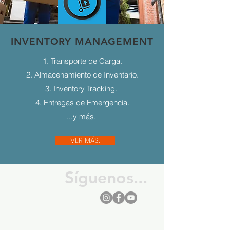
INVENTORY MANAGEMENT
1. Transporte de Carga.
2. Almacenamiento de Inventario.
3. Inventory Tracking.
4. Entregas de Emergencia.
...y más.
VER MÁS...
Síguenos...