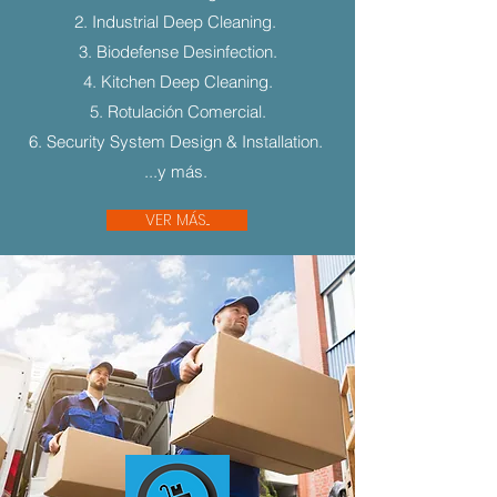
2. Industrial Deep Cleaning.
3. Biodefense Desinfection.
4. Kitchen Deep Cleaning.
5. Rotulación Comercial.
6. Security System Design & Installation.
...y más.
VER MÁS...