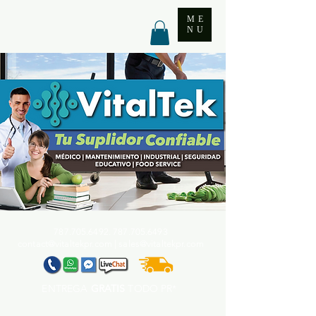
ME
NU
787.705.6492. 787.705
.6493
contact@vitaltekpr.com
|
sales@vitaltekpr.com
ENTREGA
GRATIS
TODO PR*