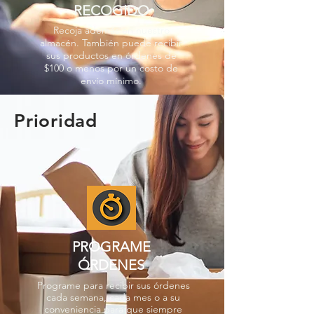
RECOGIDO
Recoja además en nuestro
almacén. También puede recibir
sus productos en órdenes de
$100 o menos por un costo de
envío mínimo.
Prioridad
PROGRAME
ÓRDENES
Programe para recibir sus órdenes
cada semana, cada mes o a su
conveniencia para que siempre