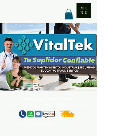
ME
NU
787.705.6492. 787.705
.6493
contact@vitaltekpr.com
|
sales@vitaltekpr.com
ENTREGA
GRATIS
TODO PR*