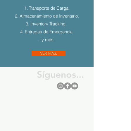
1. Transporte de Carga.
2. Almacenamiento de Inventario.
3. Inventory Tracking.
4. Entregas de Emergencia.
...y más.
VER MÁS...
Síguenos...