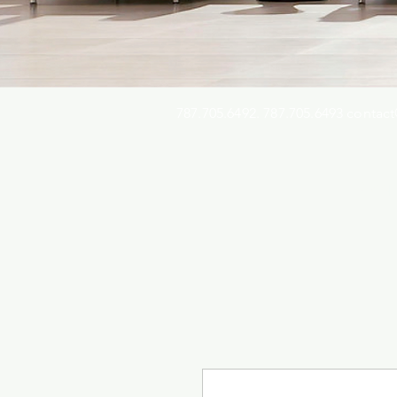
787.705.6492. 787.705.6493
contact
Busqu