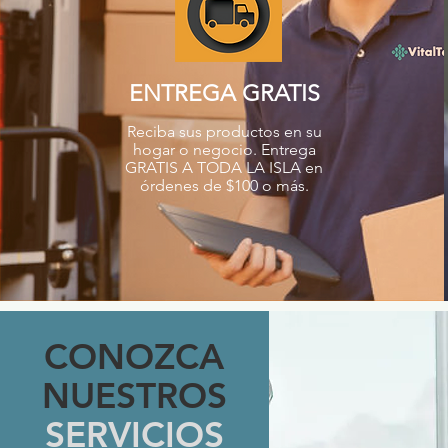
ENTREGA GRATIS
Reciba sus productos en su
hogar o negocio. Entrega
GRATIS A TODA LA ISLA en
órdenes de $100 o más.
CONOZCA
NUESTROS
SERVICIOS