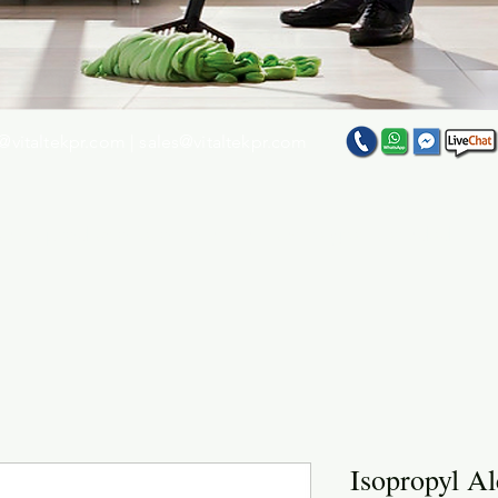
@vitaltekpr.com
|
sales@vitaltekpr.com
e su producto favorito entre nuestra gran variedad
Isopropyl A