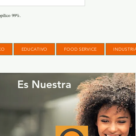
opílico 99%.
CO
EDUCATIVO
FOOD SERVICE
INDUSTRI
Es Nuestra