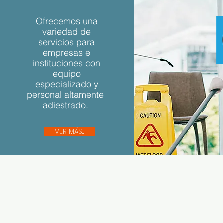
Ofrecemos una
variedad de
servicios para
empresas e
instituciones con
equipo
especializado y
personal altamente
adiestrado.
VER MÁS...