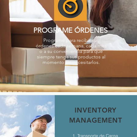
PROGRAME ÓRDENES
Programe para recibir sus
órdenes cada semana, cada mes
o a su conveniencia para que
siempre tenga sus productos al
momento de necesitarlos.
INVENTORY
MANAGEMENT
1. Transporte de Carga.