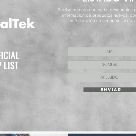
Reciba primero que nadie descuentos p
información de productos nuevos, op
participación en concursos y otras
FICIAL
P LIST
ENVIAR