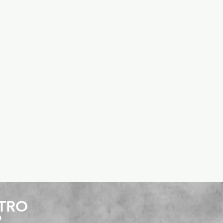
STRO
P