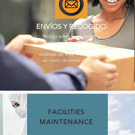
ENVÍOS Y RECOGIDO
Recoja además en nuestro
almacén. También puede
recibir sus productos en
órdenes de $100 o menos por
un costo de envío mínimo.
FACILITIES
MAINTENANCE