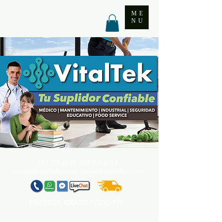
ME
NU
787.705.6492. 787.705
.6493
contact@vitaltekpr.com
|
sales@vitaltekpr.com
ENTREGA
GRATIS
TODO PR*