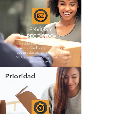
ENVÍOS Y
RECOGIDO
Recoja además en nuestro
almacén. También puede recibir
sus productos en órdenes de
$100 o menos por un costo de
envío mínimo.
Prioridad