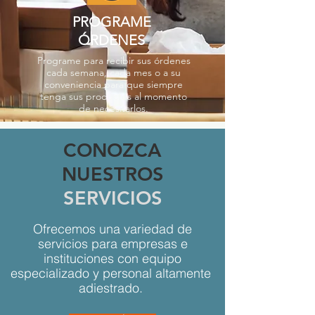
PROGRAME
ÓRDENES
Programe para recibir sus órdenes
cada semana, cada mes o a su
conveniencia para que siempre
tenga sus productos al momento
de necesitarlos.
CONOZCA
NUESTROS
SERVICIOS
Ofrecemos una variedad de
servicios para empresas e
instituciones con equipo
especializado y personal altamente
adiestrado.