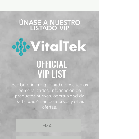
​ÚNASE A NUESTRO
LISTADO VIP
OFFICIAL
VIP LIST
Reciba primero que nadie descuentos
personalizados, información de
productos nuevos, oportunidad de
participación en concursos y otras
ofertas.