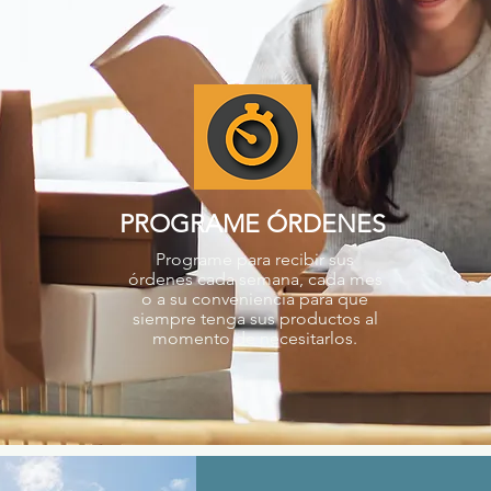
PROGRAME ÓRDENES
Programe para recibir sus
órdenes cada semana, cada mes
o a su conveniencia para que
siempre tenga sus productos al
momento de necesitarlos.