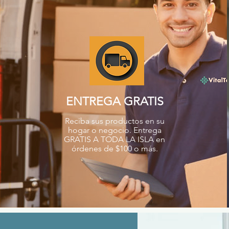
ENTREGA GRATIS
Reciba sus productos en su
hogar o negocio. Entrega
GRATIS A TODA LA ISLA en
órdenes de $100 o más.