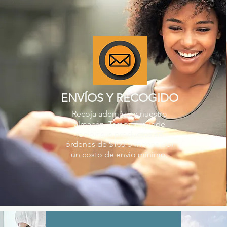
ENVÍOS Y RECOGIDO
Recoja además en nuestro
almacén. También puede
recibir sus productos en
órdenes de $100 o menos por
un costo de envío mínimo.