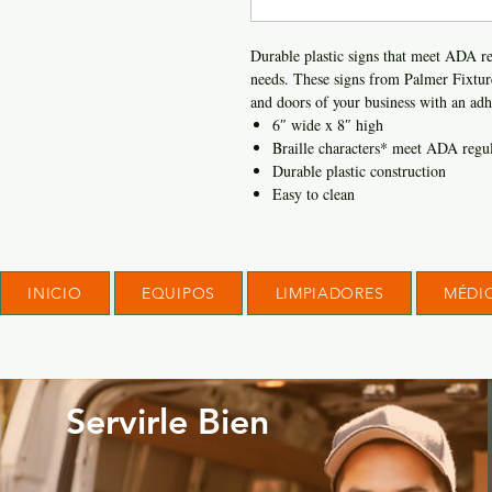
Durable plastic signs that meet ADA re
needs. These signs from Palmer Fixtur
and doors of your business with an adh
6″ wide x 8″ high
Braille characters* meet ADA regul
Durable plastic construction
Easy to clean
INICIO
EQUIPOS
LIMPIADORES
MÉDI
Servirle Bien