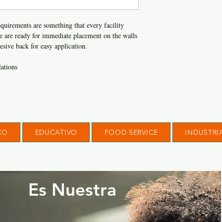
quirements are something that every facility
e are ready for immediate placement on the walls
esive back for easy application.
ations
CO
EDUCATIVO
FOOD SERVICE
INDUSTRI
Es Nuestra