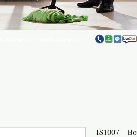
@vitaltekpr.com
|
sales@vitaltekpr.com
e su producto favorito entre nuestra gran variedad
IS1007 – Bo