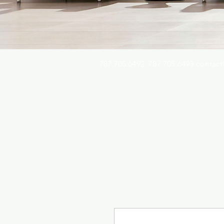
787.705.6492. 787.705.6493
contact
Busqu