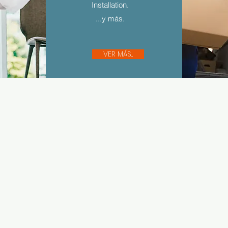
Installation.
...y más.
VER MÁS...
Sígue