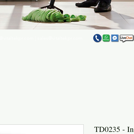
@vitaltekpr.com
|
sales@vitaltekpr.com
e su producto favorito entre nuestra gran variedad
TD0235 - In