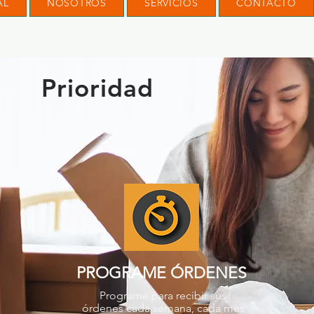
AL
NOSOTROS
SERVICIOS
CONTACTO
Prioridad
PROGRAME ÓRDENES
Programe para recibir sus
órdenes cada semana, cada mes