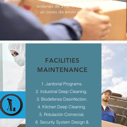
recibir sus productos en
órdenes de $100 o menos por
un costo de envío mínimo.
FACILITIES
MAINTENANCE
1. Janitorial Programs.
2. Industrial Deep Cleaning.
3. Biodefense Desinfection.
4. Kitchen Deep Cleaning.
5. Rotulación Comercial.
6. Security System Design &