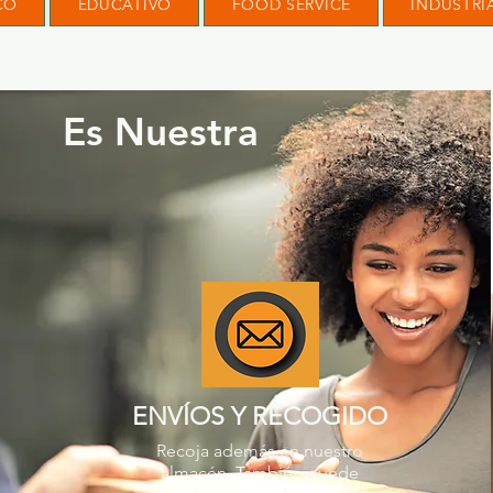
CO
EDUCATIVO
FOOD SERVICE
INDUSTRI
Es Nuestra
ENVÍOS Y RECOGIDO
Recoja además en nuestro
almacén. También puede