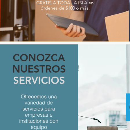
GRATIS A TODA LA ISLA en
órdenes de $100 o más.
CONOZCA
NUESTROS
SERVICIOS
Ofrecemos una
variedad de
servicios para
empresas e
instituciones con
equipo