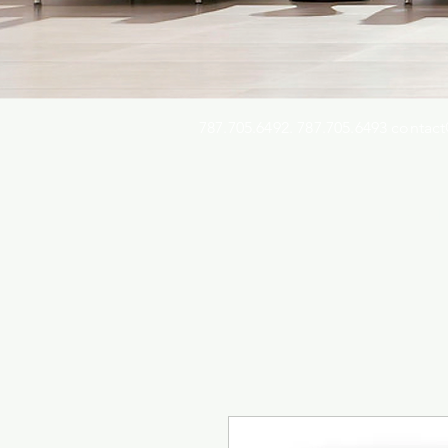
787.705.6492. 787.705.6493
contact
Busqu