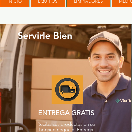
INICIO
EQUIPOS
LIMPIADORES
MÉDI
Servirle Bien
ENTREGA GRATIS
Reciba sus productos en su
hogar o negocio. Entrega