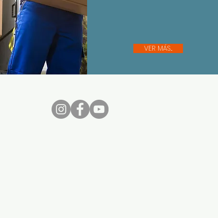
VER MÁS...
nos...