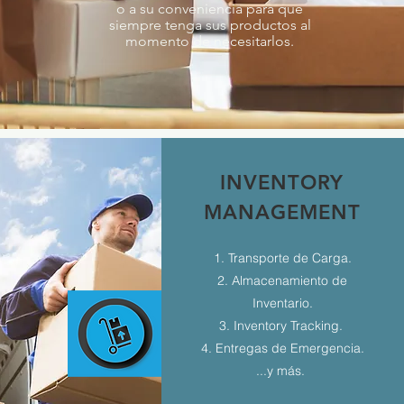
o a su conveniencia para que
siempre tenga sus productos al
momento de necesitarlos.
INVENTORY
MANAGEMENT
1. Transporte de Carga.
2. Almacenamiento de
Inventario.
3. Inventory Tracking.
4. Entregas de Emergencia.
...y más.