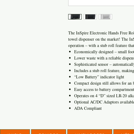
The InSpire Electronic Hands Free Roll
towel dispenser on the market! The InSp
operation – with a stub roll feature th
Economically designed – small foot
Lower waste with a reliable dispens
Sophisticated sensor – automaticall
Includes a stub roll feature, makin
“Low Battery” indicator light
Compact design still allows for an 8
Easy access to battery compartmen
Operates on 4 “D” sized LR-20 alka
Optional AC/DC Adaptors availab
ADA Compliant