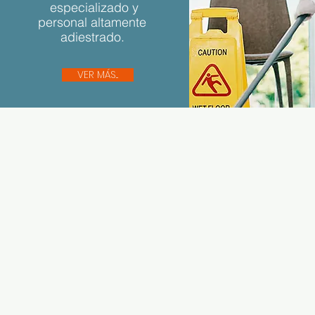
especializado y
personal altamente
adiestrado.
VER MÁS...