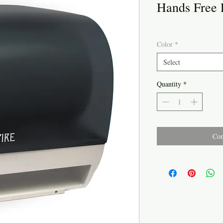
Hands Free 
Color
*
Select
Quantity
*
Con