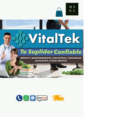
ME
NU
787.705.6492. 787.705
.6493
contact@vitaltekpr.com
|
sales@vitaltekpr.com
ENTREGA
GRATIS
TODO PR*