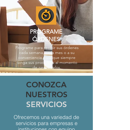
PROGRAME
ÓRDENES
Programe para recibir sus órdenes
cada semana, cada mes o a su
conveniencia para que siempre
tenga sus productos al momento
de necesitarlos.
CONOZCA
NUESTROS
SERVICIOS
Ofrecemos una variedad de
servicios para empresas e
instituciones con equipo