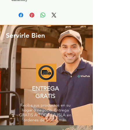
Servirle Bien
ENTREGA
GRATIS
Reciba sus productos en su
hogar o negocio. Entrega
GRATIS A TODA LA ISLA en
órdenes de $100 o más.