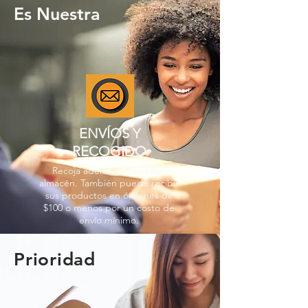
Es Nuestra
ENVÍOS Y
RECOGIDO
Recoja además en nuestro
almacén. También puede recibir
sus productos en órdenes de
$100 o menos por un costo de
envío mínimo.
Prioridad