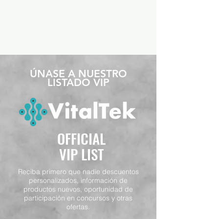
​ÚNASE A NUESTRO
LISTADO VIP
OFFICIAL
VIP LIST
Reciba primero que nadie descuentos
personalizados, información de
productos nuevos, oportunidad de
participación en concursos y otras
ofertas.