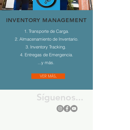
INVENTORY MANAGEMENT
1. Transporte de Carga.
2. Almacenamiento de Inventario.
3. Inventory Tracking.
4. Entregas de Emergencia.
...y más.
VER MÁS...
Síguenos...