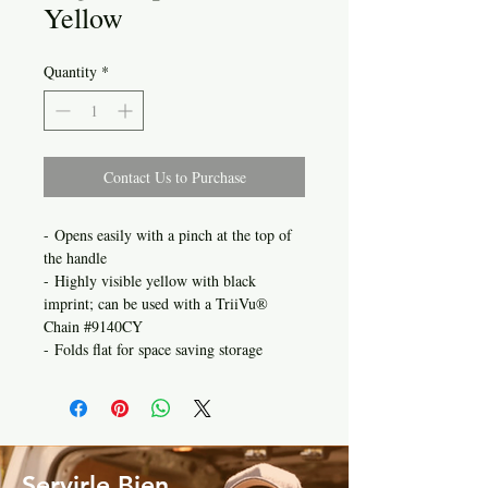
Yellow
Quantity
*
Contact Us to Purchase
- Opens easily with a pinch at the top of
the handle
- Highly visible yellow with black
imprint; can be used with a TriiVu®
Chain #9140CY
- Folds flat for space saving storage
Servirle Bien