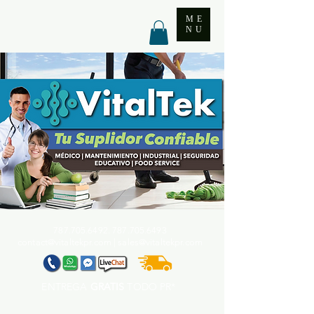
ME
NU
787.705.6492. 787.705
.6493
contact@vitaltekpr.com
|
sales@vitaltekpr.com
ENTREGA
GRATIS
TODO PR*