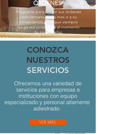
ÓRDENES
Programe para recibir sus órdenes
cada semana, cada mes o a su
conveniencia para que siempre
tenga sus productos al momento
de necesitarlos.
CONOZCA
NUESTROS
SERVICIOS
Ofrecemos una variedad de
servicios para empresas e
instituciones con equipo
especializado y personal altamente
adiestrado.
VER MÁS...