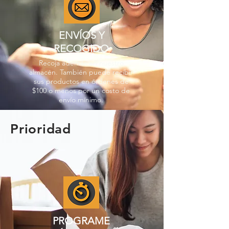
ENVÍOS Y
RECOGIDO
Recoja además en nuestro
almacén. También puede recibir
sus productos en órdenes de
$100 o menos por un costo de
envío mínimo.
Prioridad
PROGRAME