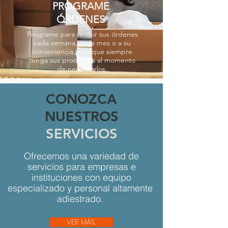
PROGRAME
ÓRDENES
Programe para recibir sus órdenes
cada semana, cada mes o a su
conveniencia para que siempre
tenga sus productos al momento
de necesitarlos.
CONOZCA
NUESTROS
SERVICIOS
Ofrecemos una variedad de
servicios para empresas e
instituciones con equipo
especializado y personal altamente
adiestrado.
VER MÁS...