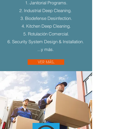
1. Janitorial Programs.
2. Industrial Deep Cleaning.
3. Biodefense Desinfection.
4. Kitchen Deep Cleaning.
5. Rotulación Comercial.
6. Security System Design & Installation.
...y más.
VER MÁS...