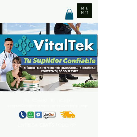
ME
NU
787.705.6492. 787.705
.6493
contact@vitaltekpr.com
|
sales@vitaltekpr.com
ENTREGA
GRATIS
TODO PR*