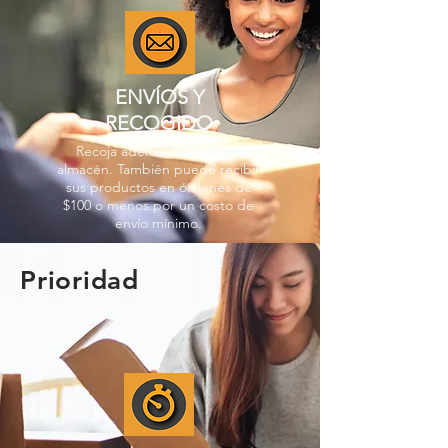
ENVÍOS Y
RECOGIDO
Recoja además en nuestro
almacén. También puede recibir
sus productos en órdenes de
$100 o menos por un costo de
envío mínimo.
Prioridad