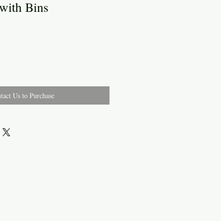
 with Bins
tact Us to Purchase