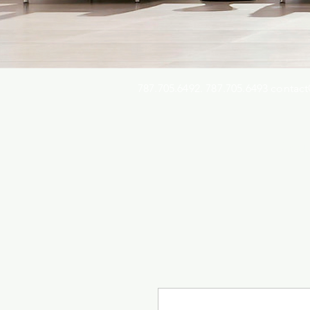
787.705.6492. 787.705.6493
contact
Busqu