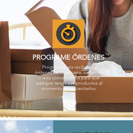
PROGRAME ÓRDENES
Programe para recibir sus
órdenes cada semana, cada mes
o a su conveniencia para que
siempre tenga sus productos al
momento de necesitarlos.