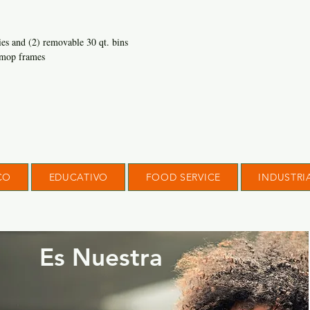
ies and (2) removable 30 qt. bins
 mop frames
CO
EDUCATIVO
FOOD SERVICE
INDUSTRI
Es Nuestra