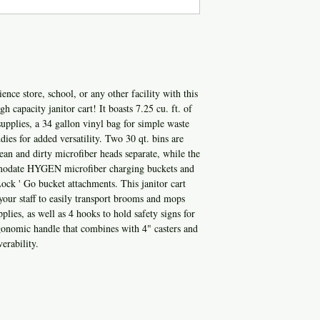
nce store, school, or any other facility with this
pacity janitor cart! It boasts 7.25 cu. ft. of
 supplies, a 34 gallon vinyl bag for simple waste
ies for added versatility. Two 30 qt. bins are
lean and dirty microfiber heads separate, while the
ommodate HYGEN microfiber charging buckets and
ck ' Go bucket attachments. This janitor cart
 your staff to easily transport brooms and mops
plies, as well as 4 hooks to hold safety signs for
rgonomic handle that combines with 4" casters and
erability.