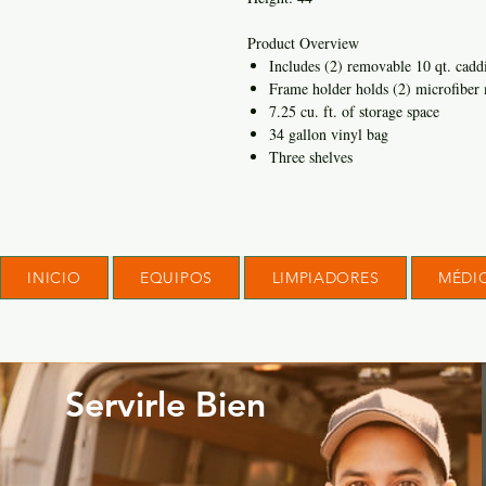
Product Overview
Includes (2) removable 10 qt. cadd
Frame holder holds (2) microfiber
7.25 cu. ft. of storage space
34 gallon vinyl bag
Three shelves
INICIO
EQUIPOS
LIMPIADORES
MÉDI
Servirle Bien