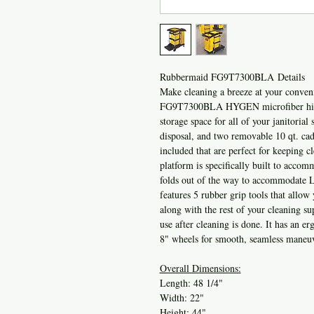
Rubbermaid FG9T7300BLA Details
Make cleaning a breeze at your convenie
FG9T7300BLA HYGEN microfiber high ca
storage space for all of your janitorial
disposal, and two removable 10 qt. cadd
included that are perfect for keeping c
platform is specifically built to acc
folds out of the way to accommodate Lo
features 5 rubber grip tools that allow
along with the rest of your cleaning sup
use after cleaning is done. It has an e
8" wheels for smooth, seamless maneuv
Overall Dimensions:
Length: 48 1/4"
Width: 22"
Height: 44"