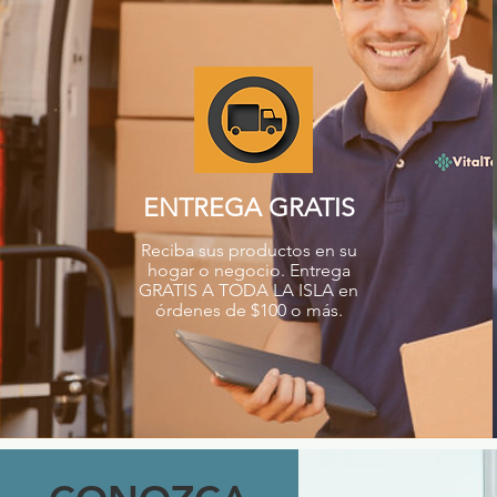
ENTREGA GRATIS
Reciba sus productos en su
hogar o negocio. Entrega
GRATIS A TODA LA ISLA en
órdenes de $100 o más.