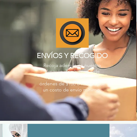
ENVÍOS Y RECOGIDO
Recoja además en nuestro
almacén. También puede
recibir sus productos en
órdenes de $100 o menos por
un costo de envío mínimo.