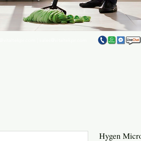
@vitaltekpr.com
|
sales@vitaltekpr.com
e su producto favorito entre nuestra gran variedad
Hygen Micro