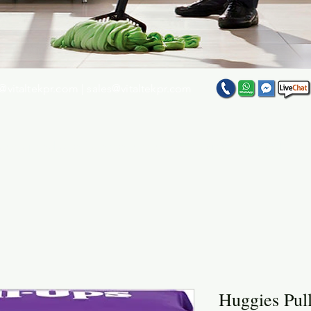
@vitaltekpr.com
|
sales@vitaltekpr.com
e su producto favorito entre nuestra gran variedad
Huggies Pul