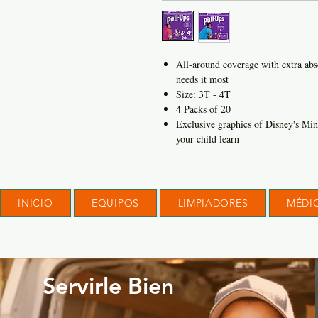
All-around coverage with extra abs
needs it most
Size: 3T - 4T
4 Packs of 20
Exclusive graphics of Disney's Mi
your child learn
INICIO
EQUIPOS
LIMPIADORES
MÉDI
Servirle Bien