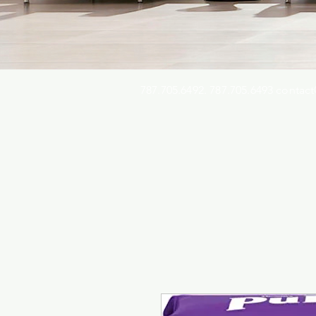
787.705.6492. 787.705.6493
contact
Busqu