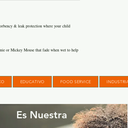
orbency & leak protection where your child
nnie or Mickey Mouse that fade when wet to help
CO
EDUCATIVO
FOOD SERVICE
INDUSTRI
Es Nuestra