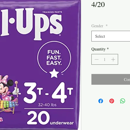
4/20
Gender
*
Select
Quantity
*
Con