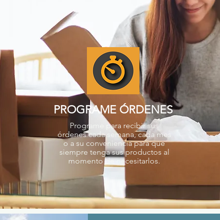
PROGRAME ÓRDENES
Programe para recibir sus
órdenes cada semana, cada mes
o a su conveniencia para que
siempre tenga sus productos al
momento de necesitarlos.