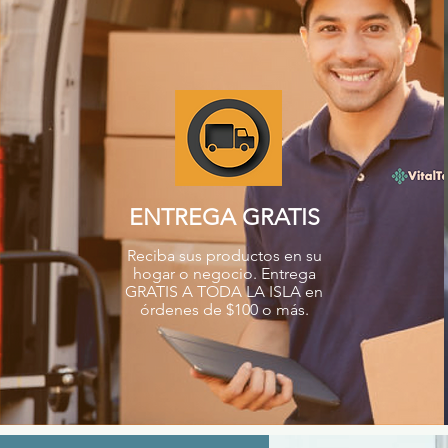
ENTREGA GRATIS
Reciba sus productos en su
hogar o negocio. Entrega
GRATIS A TODA LA ISLA en
órdenes de $100 o más.