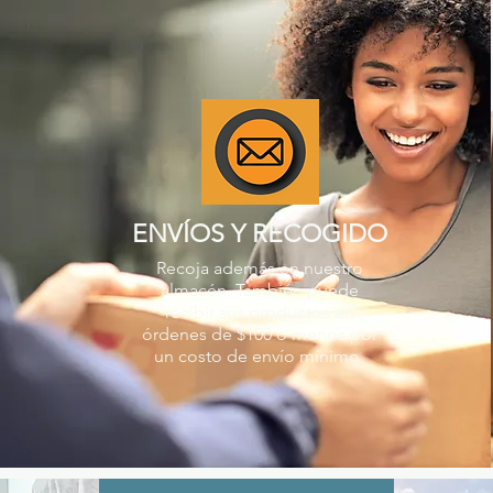
ENVÍOS Y RECOGIDO
Recoja además en nuestro
almacén. También puede
recibir sus productos en
órdenes de $100 o menos por
un costo de envío mínimo.