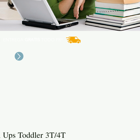
ENTREGA
GRATIS
TODO PR*
l Ups Toddler 3T/4T