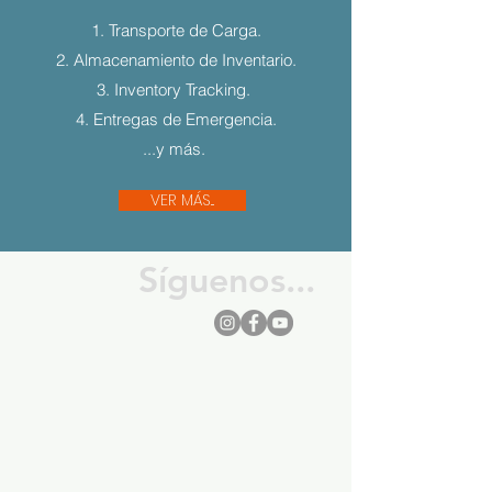
1. Transporte de Carga.
2. Almacenamiento de Inventario.
3. Inventory Tracking.
4. Entregas de Emergencia.
...y más.
VER MÁS...
Síguenos...