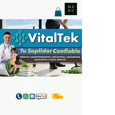
ME
NU
787.705.6492. 787.705
.6493
contact@vitaltekpr.com
|
sales@vitaltekpr.com
ENTREGA
GRATIS
TODO PR*