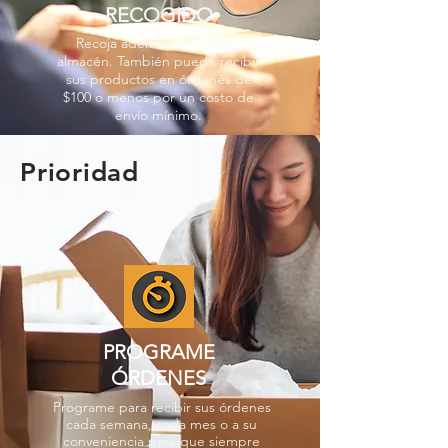
RECOGIDO
Recoja además en nuestro
almacén. También puede recibir
sus productos en órdenes de
$100 o menos por un costo de
envío mínimo.
Prioridad
PROGRAME
ÓRDENES
Programe para recibir sus órdenes
cada semana, cada mes o a su
conveniencia para que siempre