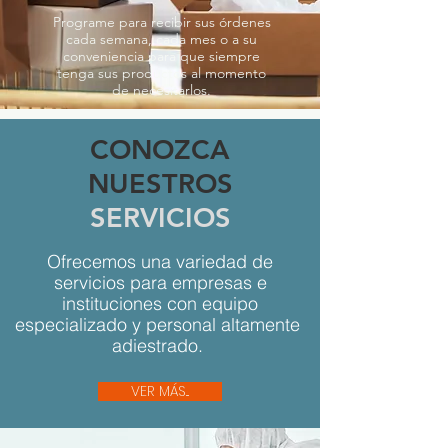
Programe para recibir sus órdenes
cada semana, cada mes o a su
conveniencia para que siempre
tenga sus productos al momento
de necesitarlos.
CONOZCA
NUESTROS
SERVICIOS
Ofrecemos una variedad de
servicios para empresas e
instituciones con equipo
especializado y personal altamente
adiestrado.
VER MÁS...