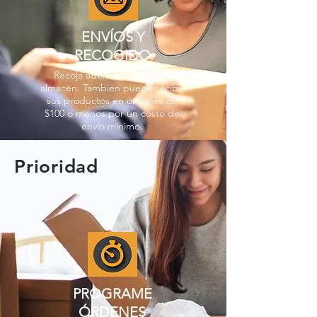
ENVÍOS Y
RECOGIDO
Recoja además en nuestro
almacén. También puede recibir
sus productos en órdenes de
$100 o menos por un costo de
envío mínimo.
Prioridad
PROGRAME
ÓRDENES