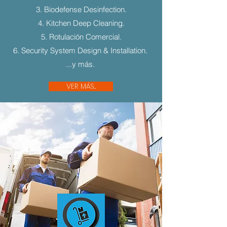
3. Biodefense Desinfection.
4. Kitchen Deep Cleaning.
5. Rotulación Comercial.
6. Security System Design & Installation.
...y más.
VER MÁS...