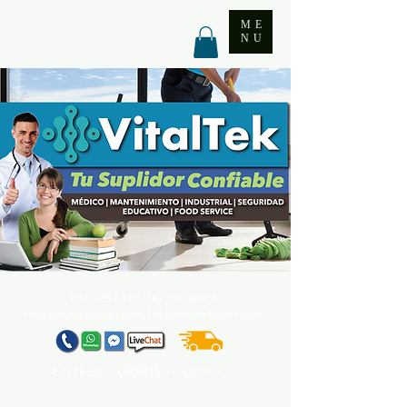
ME
NU
787.705.6492. 787.705
.6493
contact@vitaltekpr.com
|
sales@vitaltekpr.com
ENTREGA
GRATIS
TODO PR*