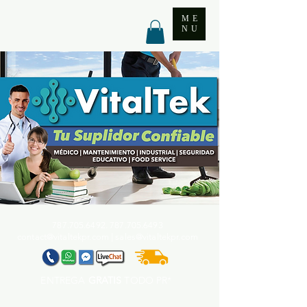
ME
NU
787.705.6492. 787.705
.6493
contact@vitaltekpr.com
|
sales@vitaltekpr.com
ENTREGA
GRATIS
TODO PR*