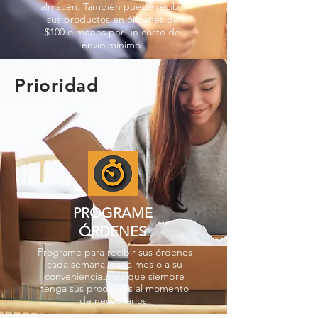
almacén. También puede recibir
sus productos en órdenes de
$100 o menos por un costo de
envío mínimo.
Prioridad
PROGRAME
ÓRDENES
Programe para recibir sus órdenes
cada semana, cada mes o a su
conveniencia para que siempre
tenga sus productos al momento
de necesitarlos.