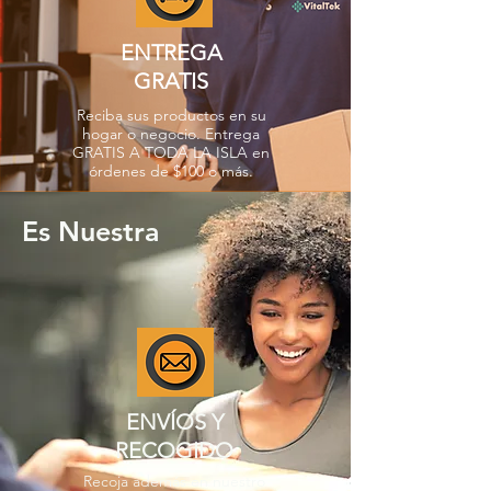
ENTREGA
GRATIS
Reciba sus productos en su
hogar o negocio. Entrega
GRATIS A TODA LA ISLA en
órdenes de $100 o más.
Es Nuestra
ENVÍOS Y
RECOGIDO
Recoja además en nuestro