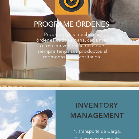
PROGRAME ÓRDENES
Programe para recibir sus
órdenes cada semana, cada mes
o a su conveniencia para que
siempre tenga sus productos al
momento de necesitarlos.
INVENTORY
MANAGEMENT
1. Transporte de Carga.
2. Almacenamiento de