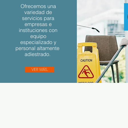
Ofrecemos una
variedad de
servicios para
empresas e
instituciones con
equipo
especializado y
personal altamente
adiestrado.
VER MÁS...