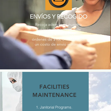
ENVÍOS Y RECOGIDO
Recoja además en nuestro
almacén. También puede
recibir sus productos en
órdenes de $100 o menos por
un costo de envío mínimo.
FACILITIES
MAINTENANCE
1. Janitorial Programs.