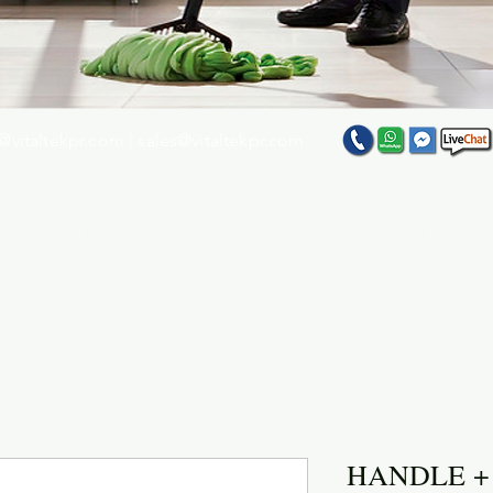
@vitaltekpr.com
|
sales@vitaltekpr.com
e su producto favorito entre nuestra gran variedad
HANDLE + 