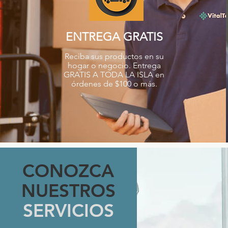
ENTREGA GRATIS
Reciba sus productos en su
hogar o negocio. Entrega
GRATIS A TODA LA ISLA en
órdenes de $100 o más.
CONOZCA
NUESTROS
SERVICIOS