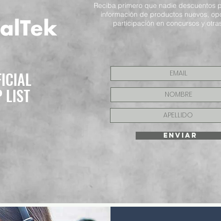
Reciba primero que nadie descuentos p
información de productos nuevos, op
participación en concursos y otras
FICIAL
P LIST
ENVIAR