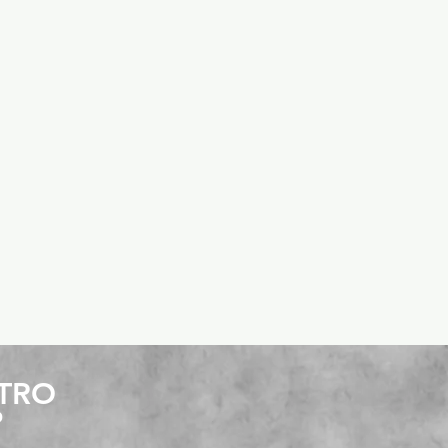
STRO
P