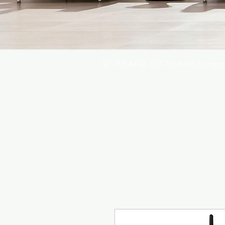
787.705.6492. 787.705.6493
contact
Busqu