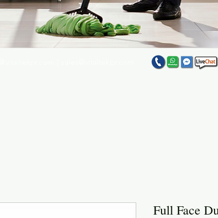
@vitaltekpr.com
|
sales@vitaltekpr.com
e su producto favorito entre nuestra gran variedad
Full Face Dua