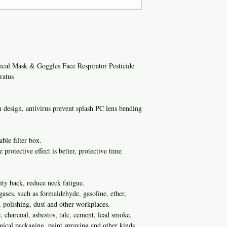
cal Mask & Goggles Face Respirator Pesticide
ratus
 design, antivirus prevent splash PC lens bending
ble filter box.
 protective effect is better, protective time
vity back, reduce neck fatigue.
ases, such as formaldehyde, gasoline, ether,
y, polishing, dust and other workplaces.
 charcoal, asbestos, talc, cement, lead smoke,
mical packaging, paint spraying and other kinds