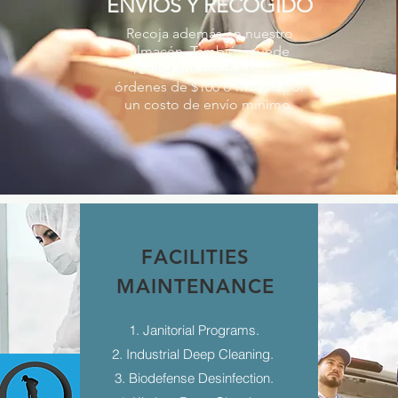
ENVÍOS Y RECOGIDO
Recoja además en nuestro
almacén. También puede
recibir sus productos en
órdenes de $100 o menos por
un costo de envío mínimo.
FACILITIES
MAINTENANCE
1. Janitorial Programs.
2. Industrial Deep Cleaning.
3. Biodefense Desinfection.