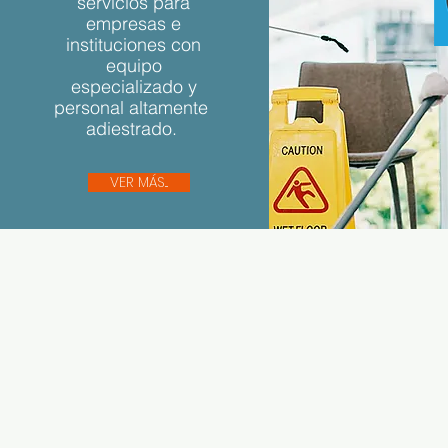
servicios para
empresas e
instituciones con
equipo
especializado y
personal altamente
adiestrado.
VER MÁS...