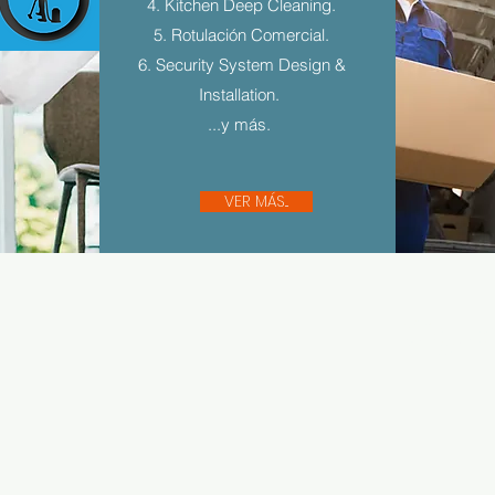
4. Kitchen Deep Cleaning.
5. Rotulación Comercial.
6. Security System Design &
Installation.
...y más.
VER MÁS...
Sígue