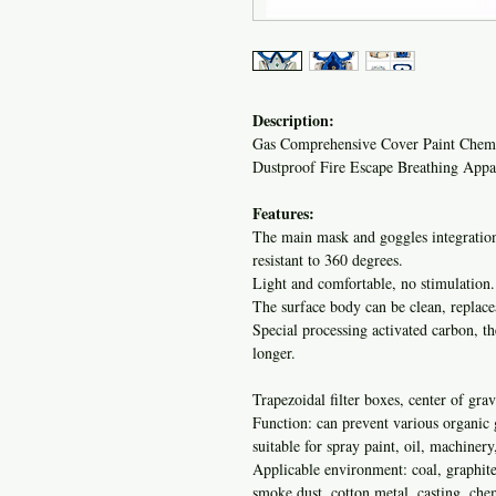
Description:
Gas Comprehensive Cover Paint Chemi
Dustproof Fire Escape Breathing Appa
Features:
The main mask and goggles integration
resistant to 360 degrees.
Light and comfortable, no stimulation.
The surface body can be clean, replacea
Special processing activated carbon, the
longer.
Trapezoidal filter boxes, center of gra
Function: can prevent various organic g
suitable for spray paint, oil, machiner
Applicable environment: coal, graphite,
smoke dust, cotton metal, casting, che