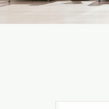
787.705.6492. 787.705.6493
contact
Busqu