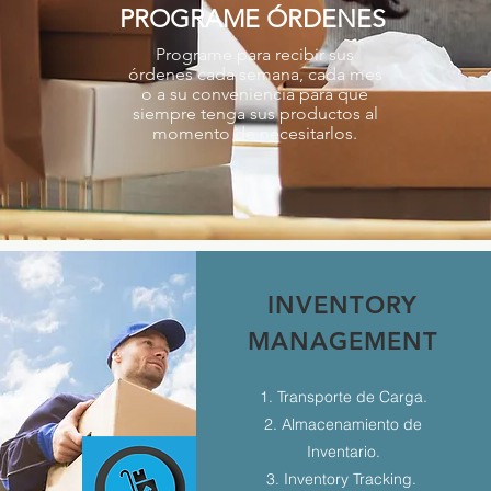
PROGRAME ÓRDENES
Programe para recibir sus
órdenes cada semana, cada mes
o a su conveniencia para que
siempre tenga sus productos al
momento de necesitarlos.
INVENTORY
MANAGEMENT
1. Transporte de Carga.
2. Almacenamiento de
Inventario.
3. Inventory Tracking.