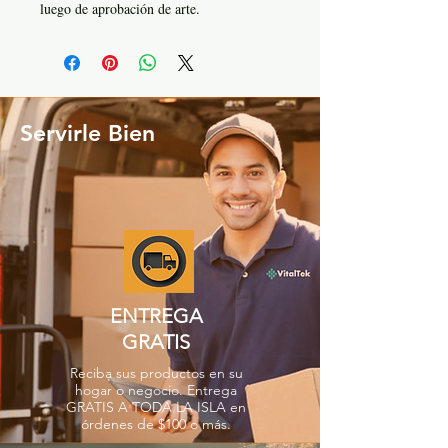
luego de aprobación de arte.
Servirle Bien
ENTREGA
GRATIS
Reciba sus productos en su
hogar o negocio. Entrega
GRATIS A TODA LA ISLA en
órdenes de $100 o más.