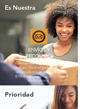
Es Nuestra
ENVÍOS Y
RECOGIDO
Recoja además en nuestro
almacén. También puede recibir
sus productos en órdenes de
$100 o menos por un costo de
envío mínimo.
Prioridad