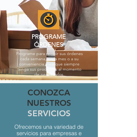
PROGRAME
ÓRDENES
Programe para recibir sus órdenes
cada semana, cada mes o a su
conveniencia para que siempre
tenga sus productos al momento
de necesitarlos.
CONOZCA
NUESTROS
SERVICIOS
Ofrecemos una variedad de
servicios para empresas e