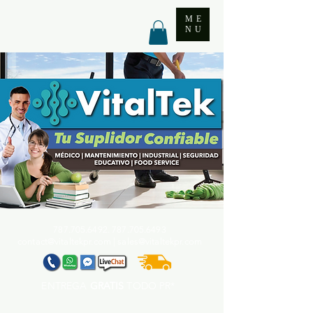
ME
NU
787.705.6492. 787.705
.6493
contact@vitaltekpr.com
|
sales@vitaltekpr.com
ENTREGA
GRATIS
TODO PR*