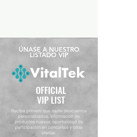
​ÚNASE A NUESTRO
LISTADO VIP
OFFICIAL
VIP LIST
Reciba primero que nadie descuentos
personalizados, información de
productos nuevos, oportunidad de
participación en concursos y otras
ofertas.