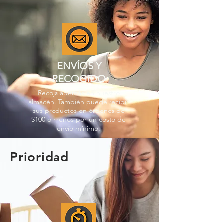
ENVÍOS Y
RECOGIDO
Recoja además en nuestro
almacén. También puede recibir
sus productos en órdenes de
$100 o menos por un costo de
envío mínimo.
Prioridad