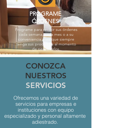
PROGRAME
ÓRDENES
Programe para recibir sus órdenes
cada semana, cada mes o a su
conveniencia para que siempre
tenga sus productos al momento
de necesitarlos.
CONOZCA
NUESTROS
SERVICIOS
Ofrecemos una variedad de
servicios para empresas e
instituciones con equipo
especializado y personal altamente
adiestrado.