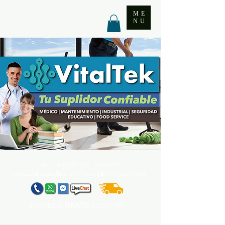
ME
NU
787.705.6492. 787.705
.6493
contact@vitaltekpr.com
|
sales@vitaltekpr.com
ENTREGA
GRATIS
TODO PR*