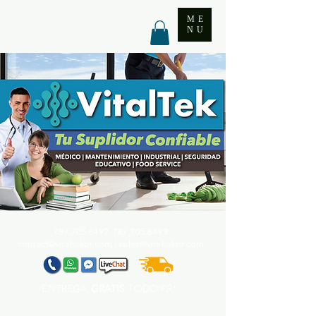
ME
NU
787.705.6492. 787.705
.6493
contact@vitaltekpr.com
|
sales@vitaltekpr.com
ENTREGA
GRATIS
TODO PR*