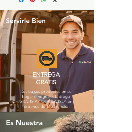
Servirle Bien
ENTREGA
GRATIS
Reciba sus productos en su
hogar o negocio. Entrega
GRATIS A TODA LA ISLA en
órdenes de $100 o más.
Es Nuestra