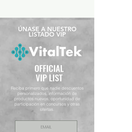
​ÚNASE A NUESTRO
LISTADO VIP
OFFICIAL
VIP LIST
Reciba primero que nadie descuentos
personalizados, información de
productos nuevos, oportunidad de
participación en concursos y otras
ofertas.