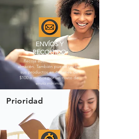
ENVÍOS Y
RECOGIDO
Recoja además en nuestro
almacén. También puede recibir
sus productos en órdenes de
$100 o menos por un costo de
envío mínimo.
Prioridad