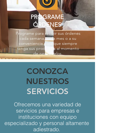
PROGRAME
ÓRDENES
Programe para recibir sus órdenes
cada semana, cada mes o a su
conveniencia para que siempre
tenga sus productos al momento
de necesitarlos.
CONOZCA
NUESTROS
SERVICIOS
Ofrecemos una variedad de
servicios para empresas e
instituciones con equipo
especializado y personal altamente
adiestrado.