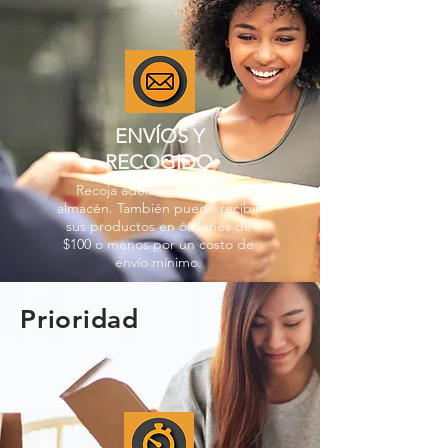
ENVÍOS Y
RECOGIDO
Recoja además en nuestro
almacén. También puede recibir
sus productos en órdenes de
$100 o menos por un costo de
envío mínimo.
Prioridad