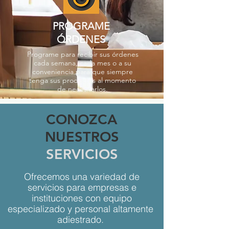
PROGRAME
ÓRDENES
Programe para recibir sus órdenes
cada semana, cada mes o a su
conveniencia para que siempre
tenga sus productos al momento
de necesitarlos.
CONOZCA
NUESTROS
SERVICIOS
Ofrecemos una variedad de
servicios para empresas e
instituciones con equipo
especializado y personal altamente
adiestrado.