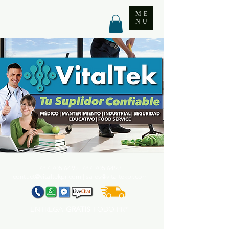
ME
NU
787.705.6492. 787.705
.6493
contact@vitaltekpr.com
|
sales@vitaltekpr.com
ENTREGA
GRATIS
TODO PR*