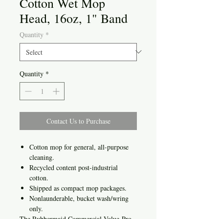
Cotton Wet Mop
Head, 16oz, 1" Band
Quantity
*
Quantity
*
Contact Us to Purchase
Cotton mop for general, all-purpose
cleaning.
Recycled content post-industrial
cotton.
Shipped as compact mop packages.
Nonlaunderable, bucket wash/wring
only.
The Rubbermaid Commercial Value-Pro