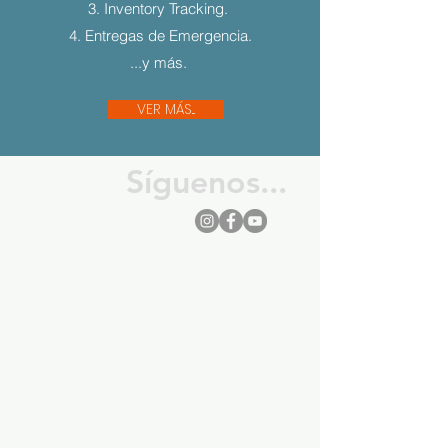
3. Inventory Tracking.
4. Entregas de Emergencia.
...y más.
VER MÁS...
Síguenos...