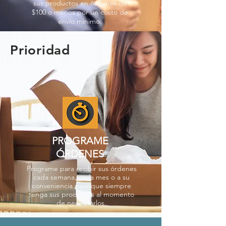
sus productos en órdenes de
$100 o menos por un costo de
envío mínimo.
Prioridad
PROGRAME
ÓRDENES
Programe para recibir sus órdenes
cada semana, cada mes o a su
conveniencia para que siempre
tenga sus productos al momento
de necesitarlos.