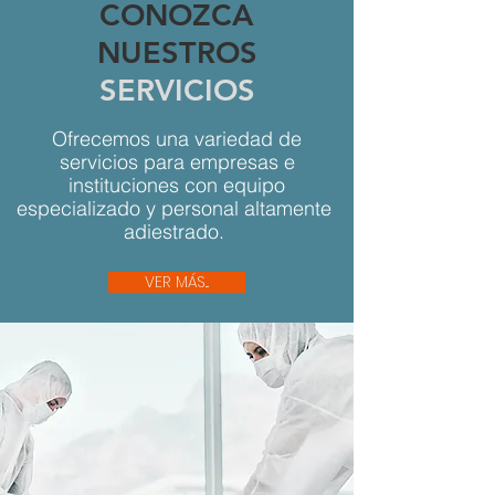
CONOZCA
NUESTROS
SERVICIOS
Ofrecemos una variedad de
servicios para empresas e
instituciones con equipo
especializado y personal altamente
adiestrado.
VER MÁS...