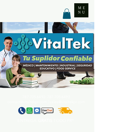
ME
NU
787.705.6492. 787.705
.6493
contact@vitaltekpr.com
|
sales@vitaltekpr.com
ENTREGA
GRATIS
TODO PR*