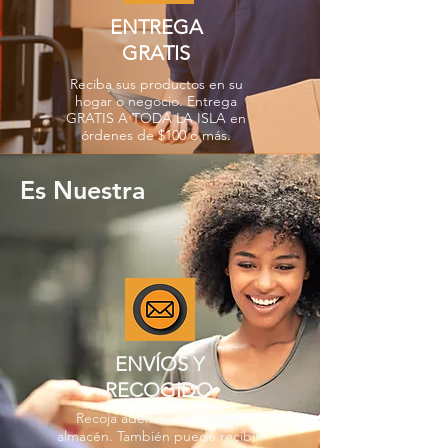
ENTREGA
GRATIS
Reciba sus productos en su
hogar o negocio. Entrega
GRATIS A TODA LA ISLA en
órdenes de $100 o más.
Es Nuestra
ENVÍOS Y
RECOGIDO
Recoja además en nuestro
almacén. También puede recibir