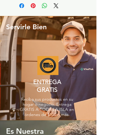
Servirle Bien
ENTREGA
GRATIS
Reciba sus productos en su
hogar o negocio. Entrega
GRATIS A TODA LA ISLA en
órdenes de $100 o más.
Es Nuestra