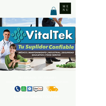
ME
NU
787.705.6492. 787.705
.6493
contact@vitaltekpr.com
|
sales@vitaltekpr.com
ENTREGA
GRATIS
TODO PR*