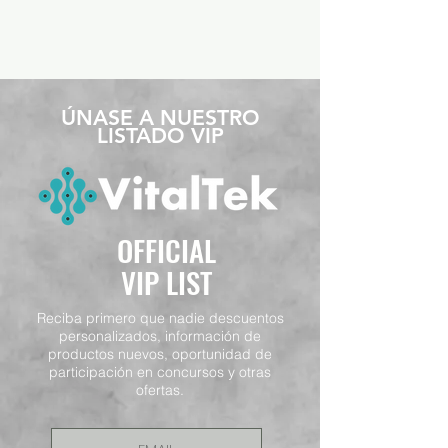
​ÚNASE A NUESTRO
LISTADO VIP
OFFICIAL
VIP LIST
Reciba primero que nadie descuentos
personalizados, información de
productos nuevos, oportunidad de
participación en concursos y otras
ofertas.