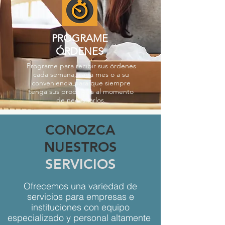
PROGRAME
ÓRDENES
Programe para recibir sus órdenes
cada semana, cada mes o a su
conveniencia para que siempre
tenga sus productos al momento
de necesitarlos.
CONOZCA
NUESTROS
SERVICIOS
Ofrecemos una variedad de
servicios para empresas e
instituciones con equipo
especializado y personal altamente