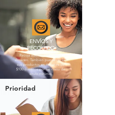
ENVÍOS Y
RECOGIDO
Recoja además en nuestro
almacén. También puede recibir
sus productos en órdenes de
$100 o menos por un costo de
envío mínimo.
Prioridad