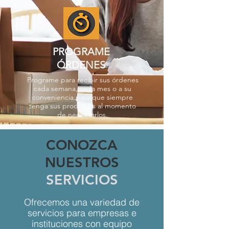
PROGRAME
ÓRDENES
Programe para recibir sus órdenes
cada semana, cada mes o a su
conveniencia para que siempre
tenga sus productos al momento
de necesitarlos.
CONOZCA
NUESTROS
SERVICIOS
Ofrecemos una variedad de
servicios para empresas e
instituciones con equipo