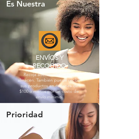
Es Nuestra
ENVÍOS Y
RECOGIDO
Recoja además en nuestro
almacén. También puede recibir
sus productos en órdenes de
$100 o menos por un costo de
envío mínimo.
Prioridad