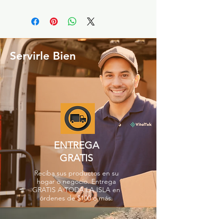
Servirle Bien
ENTREGA
GRATIS
Reciba sus productos en su
hogar o negocio. Entrega
GRATIS A TODA LA ISLA en
órdenes de $100 o más.