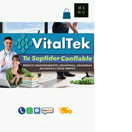
ME
NU
787.705.6492. 787.705
.6493
contact@vitaltekpr.com
|
sales@vitaltekpr.com
ENTREGA
GRATIS
TODO PR*