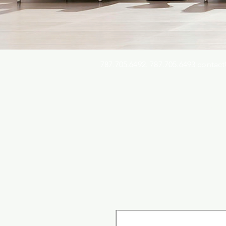
787.705.6492. 787.705.6493
contact
Busqu