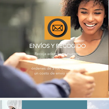
ENVÍOS Y RECOGIDO
Recoja además en nuestro
almacén. También puede
recibir sus productos en
órdenes de $100 o menos por
un costo de envío mínimo.