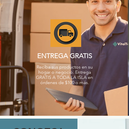
ENTREGA GRATIS
Reciba sus productos en su
hogar o negocio. Entrega
GRATIS A TODA LA ISLA en
órdenes de $100 o más.