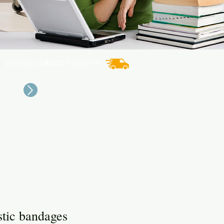
ENTREGA
GRATIS
TODO PR*
stic bandages