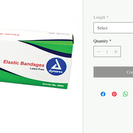
Length
*
Select
Quantity
*
Con