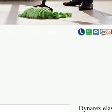
@vitaltekpr.com
|
sales@vitaltekpr.com
e su producto favorito entre nuestra gran variedad
Dynarex ela