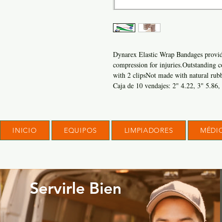
Dynarex Elastic Wrap Bandages provid
compression for injuries.
Outstanding c
with 2 clips
Not made with natural rubb
Caja de 10 vendajes: 2" 4.22, 3" 5.86,
INICIO
EQUIPOS
LIMPIADORES
MÉDI
Servirle Bien