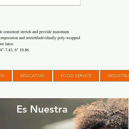
e consistent stretch and provide maximum
ompression and stretch
Individually poly-wrapped
er late
x.
 4"-7.43, 6" 10.86
CO
EDUCATIVO
FOOD SERVICE
INDUSTRI
Es Nuestra