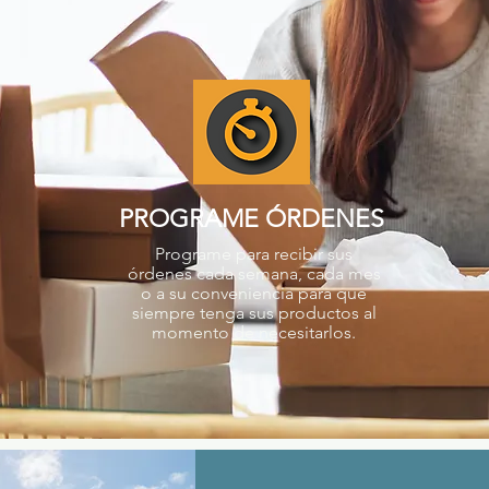
PROGRAME ÓRDENES
Programe para recibir sus
órdenes cada semana, cada mes
o a su conveniencia para que
siempre tenga sus productos al
momento de necesitarlos.