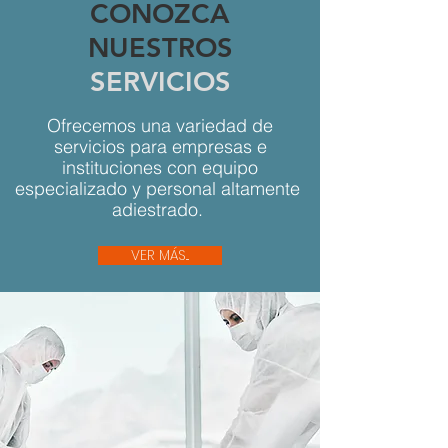
CONOZCA
NUESTROS
SERVICIOS
Ofrecemos una variedad de
servicios para empresas e
instituciones con equipo
especializado y personal altamente
adiestrado.
VER MÁS...