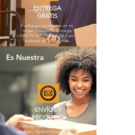
ENTREGA
GRATIS
Reciba sus productos en su
hogar o negocio. Entrega
GRATIS A TODA LA ISLA en
órdenes de $100 o más.
Es Nuestra
ENVÍOS Y
RECOGIDO
Recoja además en nuestro
almacén. También puede recibir