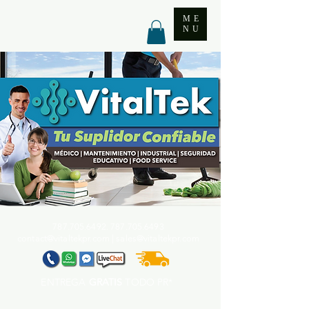
ME
NU
787.705.6492. 787.705
.6493
contact@vitaltekpr.com
|
sales@vitaltekpr.com
ENTREGA
GRATIS
TODO PR*