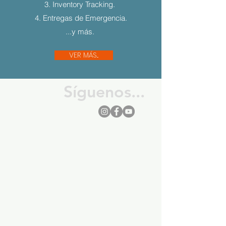
3. Inventory Tracking.
4. Entregas de Emergencia.
...y más.
VER MÁS...
Síguenos...