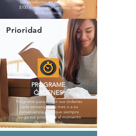
sus productos en órdenes de
$100 o menos por un costo de
envío mínimo.
Prioridad
PROGRAME
ÓRDENES
Programe para recibir sus órdenes
cada semana, cada mes o a su
conveniencia para que siempre
tenga sus productos al momento
de necesitarlos.