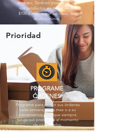
almacén. También puede recibir
sus productos en órdenes de
$100 o menos por un costo de
envío mínimo.
Prioridad
PROGRAME
ÓRDENES
Programe para recibir sus órdenes
cada semana, cada mes o a su
conveniencia para que siempre
tenga sus productos al momento
de necesitarlos.