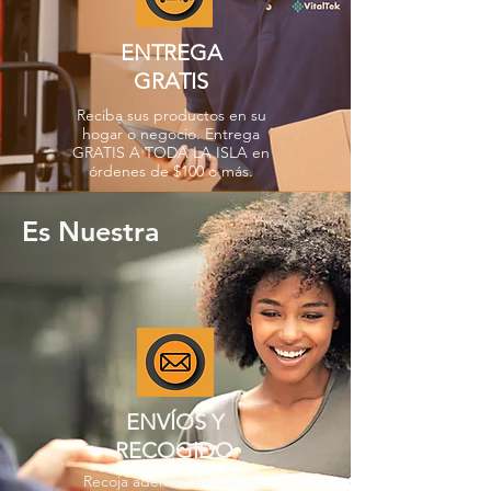
ENTREGA
GRATIS
Reciba sus productos en su
hogar o negocio. Entrega
GRATIS A TODA LA ISLA en
órdenes de $100 o más.
Es Nuestra
ENVÍOS Y
RECOGIDO
Recoja además en nuestro