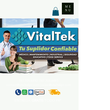
ME
NU
787.705.6492. 787.705
.6493
contact@vitaltekpr.com
|
sales@vitaltekpr.com
ENTREGA
GRATIS
TODO PR*