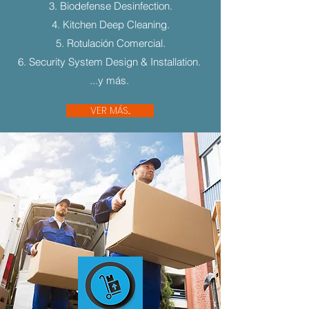
3. Biodefense Desinfection.
4. Kitchen Deep Cleaning.
5. Rotulación Comercial.
6. Security System Design & Installation.
...y más.
VER MÁS...