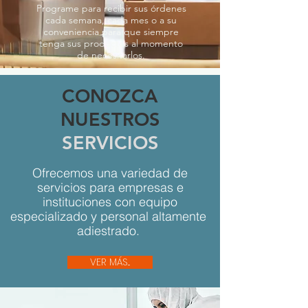
Programe para recibir sus órdenes
cada semana, cada mes o a su
conveniencia para que siempre
tenga sus productos al momento
de necesitarlos.
CONOZCA
NUESTROS
SERVICIOS
Ofrecemos una variedad de
servicios para empresas e
instituciones con equipo
especializado y personal altamente
adiestrado.
VER MÁS...