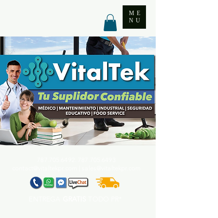
ME
NU
787.705.6492. 787.705
.6493
contact@vitaltekpr.com
|
sales@vitaltekpr.com
ENTREGA
GRATIS
TODO PR*