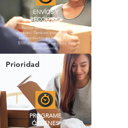
ENVÍOS Y
RECOGIDO
Recoja además en nuestro
almacén. También puede recibir
sus productos en órdenes de
$100 o menos por un costo de
envío mínimo.
Prioridad
PROGRAME
ÓRDENES