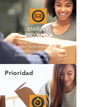
ENVÍOS Y
RECOGIDO
Recoja además en nuestro
almacén. También puede recibir
sus productos en órdenes de
$100 o menos por un costo de
envío mínimo.
Prioridad