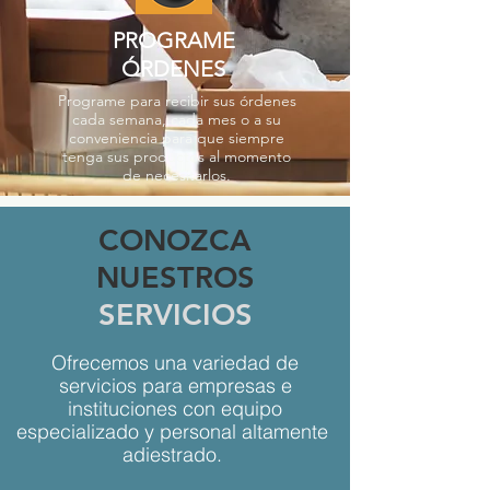
PROGRAME
ÓRDENES
Programe para recibir sus órdenes
cada semana, cada mes o a su
conveniencia para que siempre
tenga sus productos al momento
de necesitarlos.
CONOZCA
NUESTROS
SERVICIOS
Ofrecemos una variedad de
servicios para empresas e
instituciones con equipo
especializado y personal altamente
adiestrado.