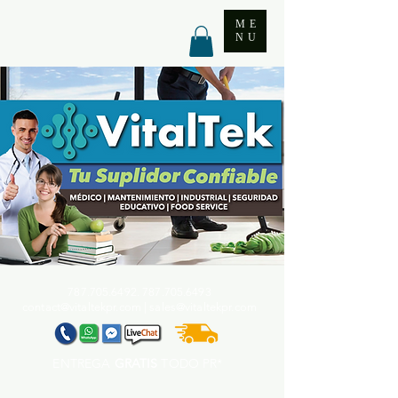
ME
NU
787.705.6492. 787.705
.6493
contact@vitaltekpr.com
|
sales@vitaltekpr.com
ENTREGA
GRATIS
TODO PR*