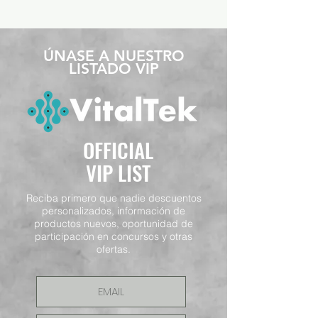
​ÚNASE A NUESTRO
LISTADO VIP
OFFICIAL
VIP LIST
Reciba primero que nadie descuentos
personalizados, información de
productos nuevos, oportunidad de
participación en concursos y otras
ofertas.