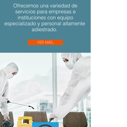
Ofrecemos una variedad de
servicios para empresas e
instituciones con equipo
especializado y personal altamente
adiestrado.
VER MÁS...