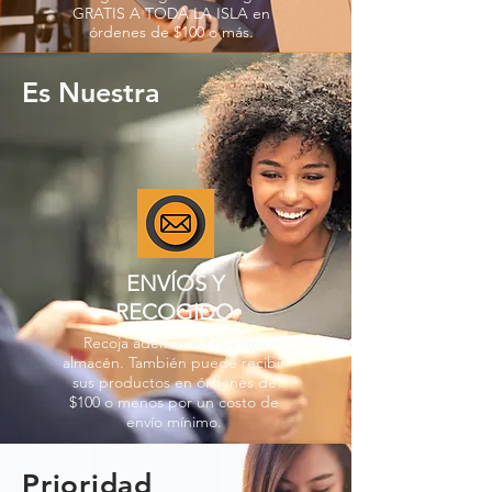
GRATIS A TODA LA ISLA en
órdenes de $100 o más.
Es Nuestra
ENVÍOS Y
RECOGIDO
Recoja además en nuestro
almacén. También puede recibir
sus productos en órdenes de
$100 o menos por un costo de
envío mínimo.
Prioridad