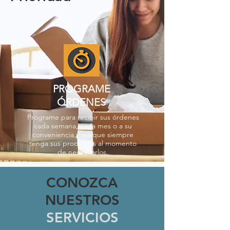
PROGRAME
ÓRDENES
Programe para recibir sus órdenes
cada semana, cada mes o a su
conveniencia para que siempre
tenga sus productos al momento
de necesitarlos.
CONOZCA
NUESTROS
SERVICIOS