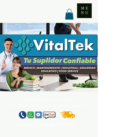
ME
NU
787.705.6492. 787.705
.6493
contact@vitaltekpr.com
|
sales@vitaltekpr.com
ENTREGA
GRATIS
TODO PR*