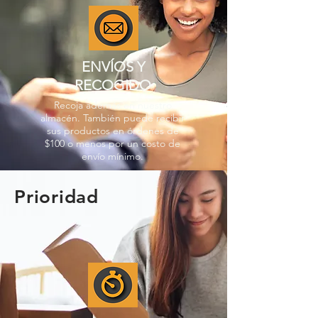
ENVÍOS Y
RECOGIDO
Recoja además en nuestro
almacén. También puede recibir
sus productos en órdenes de
$100 o menos por un costo de
envío mínimo.
Prioridad