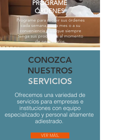
PROGRAME
ÓRDENES
Programe para recibir sus órdenes
cada semana, cada mes o a su
conveniencia para que siempre
tenga sus productos al momento
de necesitarlos.
CONOZCA
NUESTROS
SERVICIOS
Ofrecemos una variedad de
servicios para empresas e
instituciones con equipo
especializado y personal altamente
adiestrado.
VER MÁS...