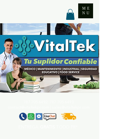
ME
NU
787.705.6492. 787.705
.6493
contact@vitaltekpr.com
|
sales@vitaltekpr.com
ENTREGA
GRATIS
TODO PR*