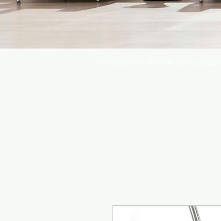
787.705.6492. 787.705.6493
contact
Busqu