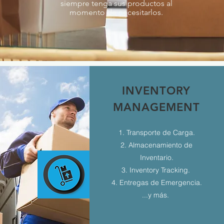
siempre tenga sus productos al
momento de necesitarlos.
INVENTORY
MANAGEMENT
1. Transporte de Carga.
2. Almacenamiento de
Inventario.
3. Inventory Tracking.
4. Entregas de Emergencia.
...y más.