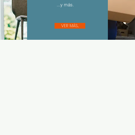
...y más.
VER MÁS...
Sígue