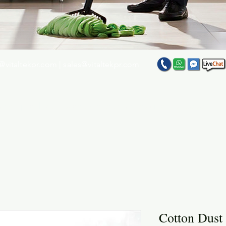
@vitaltekpr.com
|
sales@vitaltekpr.com
e su producto favorito entre nuestra gran variedad
Cotton Dust