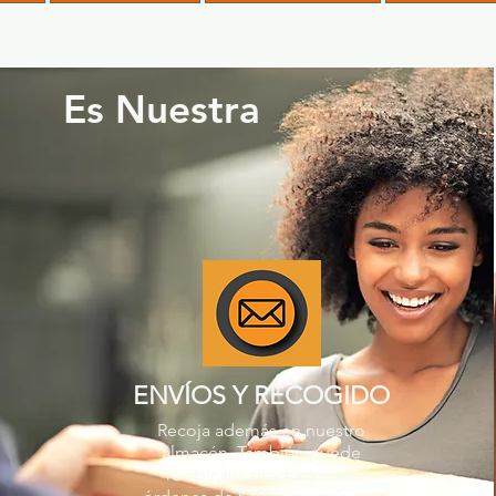
Es Nuestra
ENVÍOS Y RECOGIDO
Recoja además en nuestro
almacén. También puede
recibir sus productos en