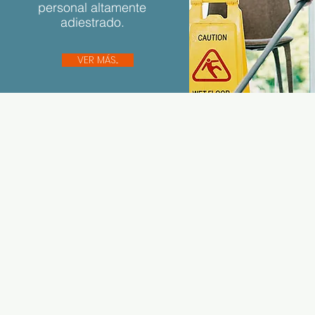
personal altamente
adiestrado.
VER MÁS...