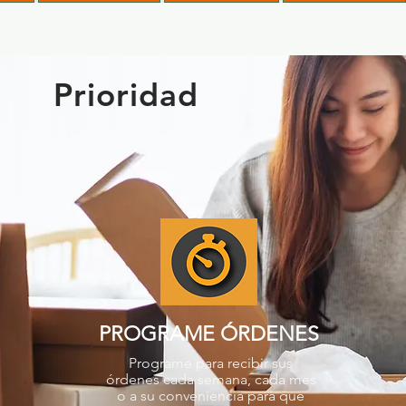
Prioridad
PROGRAME ÓRDENES
Programe para recibir sus
órdenes cada semana, cada mes
o a su conveniencia para que