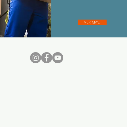
VER MÁS...
nos...