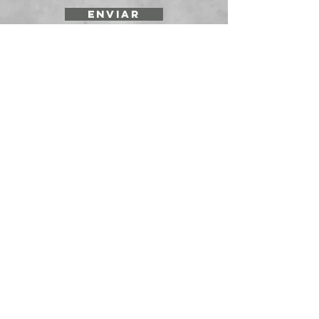
ENVIAR
SOLICITE UNA
COTIZACIÓN
Prepararmos cotizaciones para
instituciones y empresas. Envíenos su