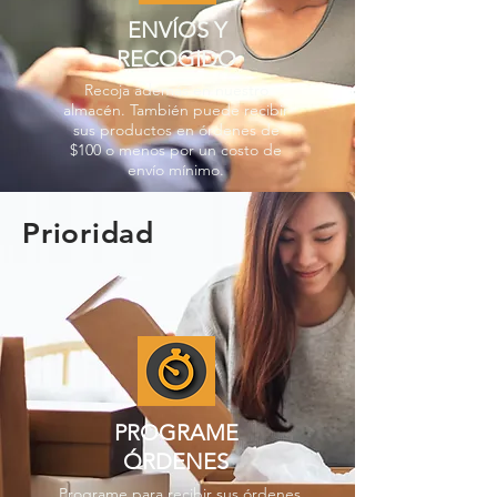
ENVÍOS Y
RECOGIDO
Recoja además en nuestro
almacén. También puede recibir
sus productos en órdenes de
$100 o menos por un costo de
envío mínimo.
Prioridad
PROGRAME
ÓRDENES
Programe para recibir sus órdenes