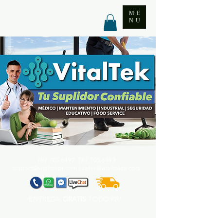
ME
NU
787.705.6492. 787.705
.6493
contact@vitaltekpr.com
|
sales@vitaltekpr.com
ENTREGA
GRATIS
TODO PR*