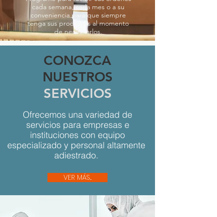
cada semana, cada mes o a su
conveniencia para que siempre
tenga sus productos al momento
de necesitarlos.
CONOZCA
NUESTROS
SERVICIOS
Ofrecemos una variedad de
servicios para empresas e
instituciones con equipo
especializado y personal altamente
adiestrado.
VER MÁS...