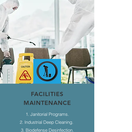
FACILITIES
MAINTENANCE
1. Janitorial Programs.
2. Industrial Deep Cleaning.
3. Biodefense Desinfection.