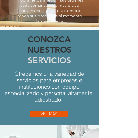
cada semana, cada mes o a su
conveniencia para que siempre
tenga sus productos al momento
de necesitarlos.
CONOZCA
NUESTROS
SERVICIOS
Ofrecemos una variedad de
servicios para empresas e
instituciones con equipo
especializado y personal altamente
adiestrado.
VER MÁS...