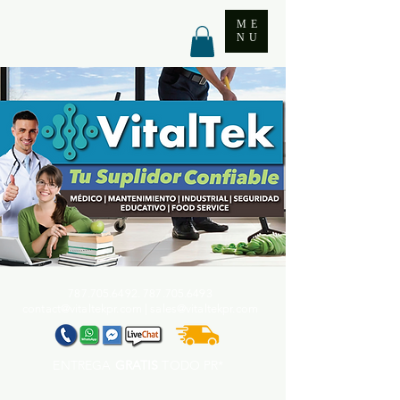
ME
NU
787.705.6492. 787.705
.6493
contact@vitaltekpr.com
|
sales@vitaltekpr.com
ENTREGA
GRATIS
TODO PR*