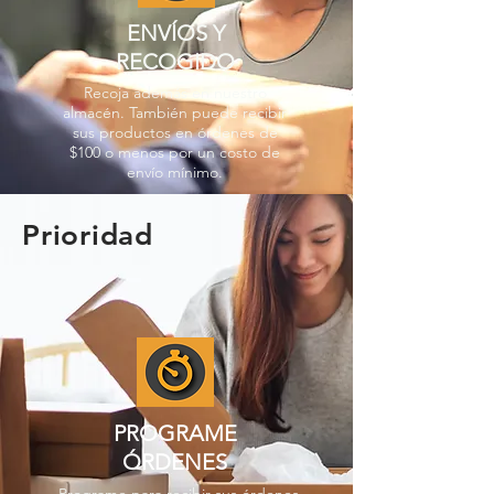
ENVÍOS Y
RECOGIDO
Recoja además en nuestro
almacén. También puede recibir
sus productos en órdenes de
$100 o menos por un costo de
envío mínimo.
Prioridad
PROGRAME
ÓRDENES
Programe para recibir sus órdenes