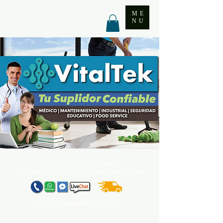
ME
NU
787.705.6492. 787.705
.6493
contact@vitaltekpr.com
|
sales@vitaltekpr.com
ENTREGA
GRATIS
TODO PR*