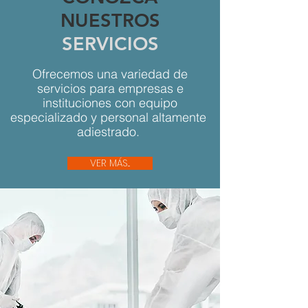
NUESTROS
SERVICIOS
Ofrecemos una variedad de
servicios para empresas e
instituciones con equipo
especializado y personal altamente
adiestrado.
VER MÁS...