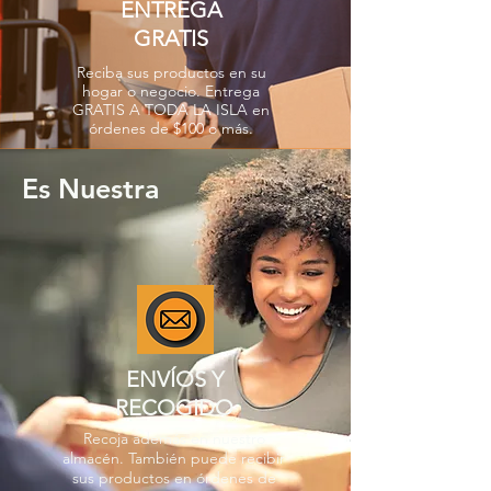
ENTREGA
GRATIS
Reciba sus productos en su
hogar o negocio. Entrega
GRATIS A TODA LA ISLA en
órdenes de $100 o más.
Es Nuestra
ENVÍOS Y
RECOGIDO
Recoja además en nuestro
almacén. También puede recibir
sus productos en órdenes de