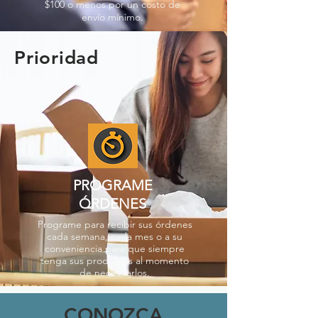
$100 o menos por un costo de
envío mínimo.
Prioridad
PROGRAME
ÓRDENES
Programe para recibir sus órdenes
cada semana, cada mes o a su
conveniencia para que siempre
tenga sus productos al momento
de necesitarlos.
CONOZCA