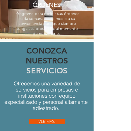
ÓRDENES
Programe para recibir sus órdenes
cada semana, cada mes o a su
conveniencia para que siempre
tenga sus productos al momento
de necesitarlos.
CONOZCA
NUESTROS
SERVICIOS
Ofrecemos una variedad de
servicios para empresas e
instituciones con equipo
especializado y personal altamente
adiestrado.
VER MÁS...