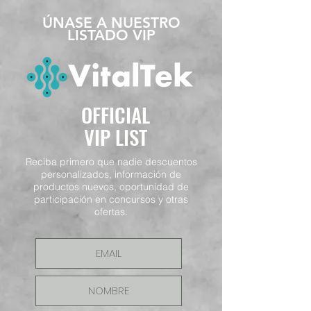
​ÚNASE A NUESTRO
LISTADO VIP
OFFICIAL
VIP LIST
Reciba primero que nadie descuentos
personalizados, información de
productos nuevos, oportunidad de
participación en concursos y otras
ofertas.