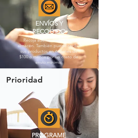
ENVÍOS Y
RECOGIDO
Recoja además en nuestro
almacén. También puede recibir
sus productos en órdenes de
$100 o menos por un costo de
envío mínimo.
Prioridad
PROGRAME