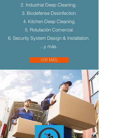
2. Industrial Deep Cleaning.
3. Biodefense Desinfection.
4. Kitchen Deep Cleaning.
5. Rotulación Comercial.
6. Security System Design & Installation.
...y más.
VER MÁS...