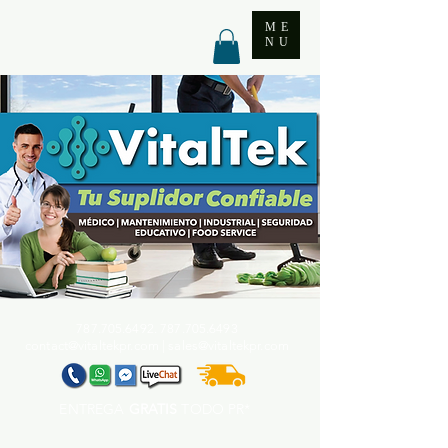
ME
NU
787.705.6492. 787.705
.6493
contact@vitaltekpr.com
|
sales@vitaltekpr.com
ENTREGA
GRATIS
TODO PR*