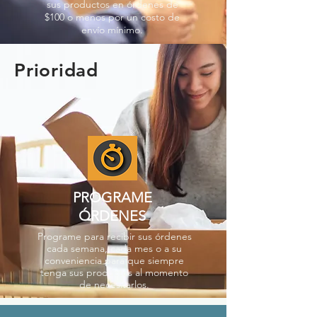
sus productos en órdenes de
$100 o menos por un costo de
envío mínimo.
Prioridad
PROGRAME
ÓRDENES
Programe para recibir sus órdenes
cada semana, cada mes o a su
conveniencia para que siempre
tenga sus productos al momento
de necesitarlos.