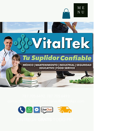
ME
NU
787.705.6492. 787.705
.6493
contact@vitaltekpr.com
|
sales@vitaltekpr.com
ENTREGA
GRATIS
TODO PR*