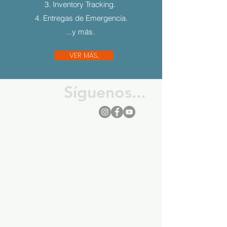
3. Inventory Tracking.
4. Entregas de Emergencia.
...y más.
VER MÁS...
Síguenos...