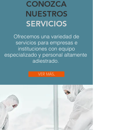
CONOZCA
NUESTROS
SERVICIOS
Ofrecemos una variedad de
servicios para empresas e
instituciones con equipo
especializado y personal altamente
adiestrado.
VER MÁS...