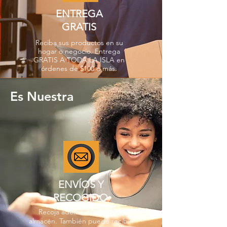
ENTREGA
GRATIS
Reciba sus productos en su
hogar o negocio. Entrega
GRATIS A TODA LA ISLA en
órdenes de $100 o más.
Es Nuestra
ENVÍOS Y
RECOGIDO
Recoja además en nuestro
almacén. También puede recibir