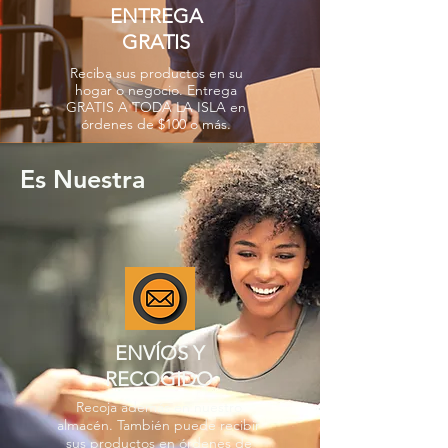
ENTREGA
GRATIS
Reciba sus productos en su
hogar o negocio. Entrega
GRATIS A TODA LA ISLA en
órdenes de $100 o más.
Es Nuestra
ENVÍOS Y
RECOGIDO
Recoja además en nuestro
almacén. También puede recibir
sus productos en órdenes de