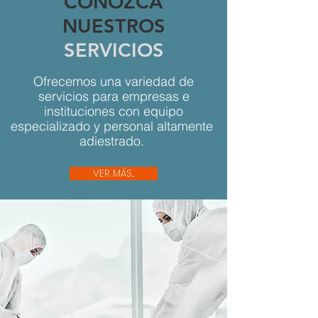
CONOZCA
NUESTROS
SERVICIOS
Ofrecemos una variedad de
servicios para empresas e
instituciones con equipo
especializado y personal altamente
adiestrado.
VER MÁS...