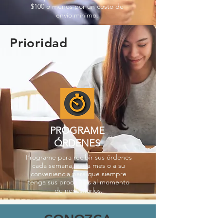
$100 o menos por un costo de
envío mínimo.
Prioridad
PROGRAME
ÓRDENES
Programe para recibir sus órdenes
cada semana, cada mes o a su
conveniencia para que siempre
tenga sus productos al momento
de necesitarlos.