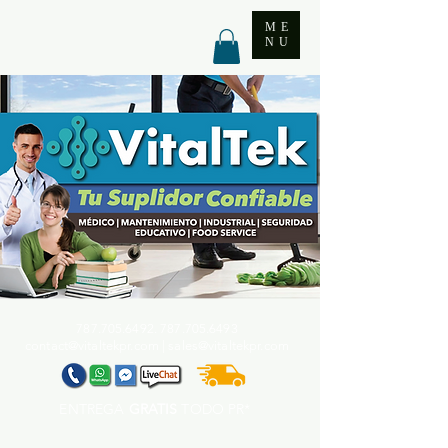
ME
NU
787.705.6492. 787.705
.6493
contact@vitaltekpr.com
|
sales@vitaltekpr.com
ENTREGA
GRATIS
TODO PR*