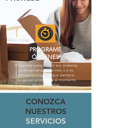
PROGRAME
ÓRDENES
Programe para recibir sus órdenes
cada semana, cada mes o a su
conveniencia para que siempre
tenga sus productos al momento
de necesitarlos.
CONOZCA
NUESTROS
SERVICIOS