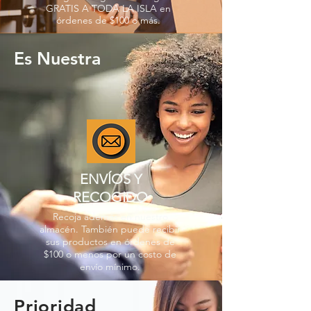
GRATIS A TODA LA ISLA en
órdenes de $100 o más.
Es Nuestra
ENVÍOS Y
RECOGIDO
Recoja además en nuestro
almacén. También puede recibir
sus productos en órdenes de
$100 o menos por un costo de
envío mínimo.
Prioridad