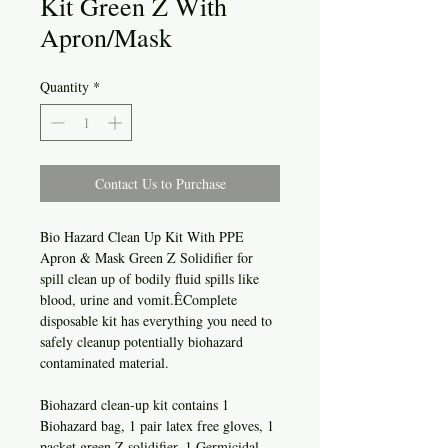
Kit Green Z With
Apron/Mask
Quantity
*
Contact Us to Purchase
Bio Hazard Clean Up Kit With PPE
Apron & Mask Green Z Solidifier for
spill clean up of bodily fluid spills like
blood, urine and vomit.ÊComplete
disposable kit has everything you need to
safely cleanup potentially biohazard
contaminated material.
Biohazard clean-up kit contains 1
Biohazard bag, 1 pair latex free gloves, 1
packet green Z solidifier, 1 Germicidal