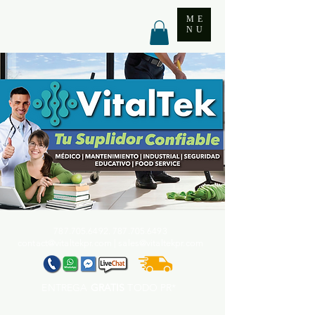
ME
NU
787.705.6492. 787.705
.6493
contact@vitaltekpr.com
|
sales@vitaltekpr.com
ENTREGA
GRATIS
TODO PR*