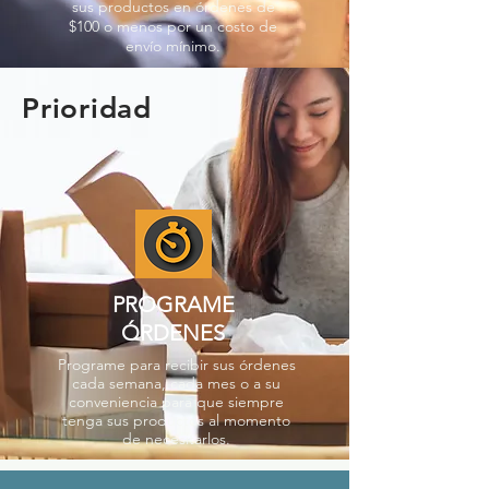
sus productos en órdenes de
$100 o menos por un costo de
envío mínimo.
Prioridad
PROGRAME
ÓRDENES
Programe para recibir sus órdenes
cada semana, cada mes o a su
conveniencia para que siempre
tenga sus productos al momento
de necesitarlos.