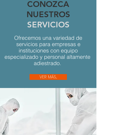
CONOZCA
NUESTROS
SERVICIOS
Ofrecemos una variedad de
servicios para empresas e
instituciones con equipo
especializado y personal altamente
adiestrado.
VER MÁS...