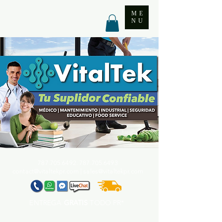
ME
NU
787.705.6492. 787.705
.6493
contact@vitaltekpr.com
|
sales@vitaltekpr.com
ENTREGA
GRATIS
TODO PR*