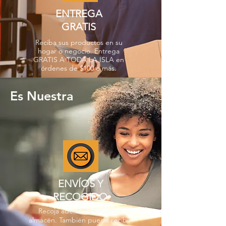
ENTREGA
GRATIS
Reciba sus productos en su
hogar o negocio. Entrega
GRATIS A TODA LA ISLA en
órdenes de $100 o más.
Es Nuestra
ENVÍOS Y
RECOGIDO
Recoja además en nuestro
almacén. También puede recibir