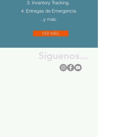
3. Inventory Tracking.
4. Entregas de Emergencia.
...y más.
VER MÁS...
Síguenos...