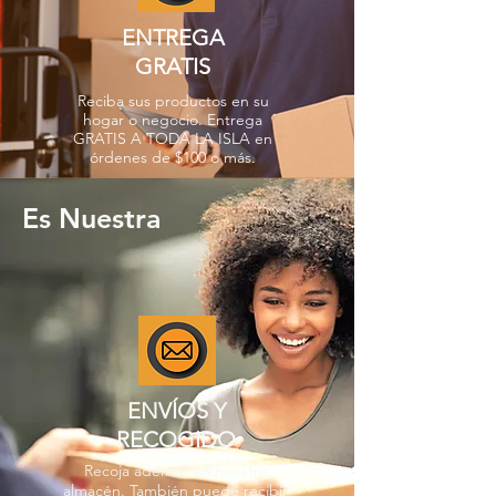
ENTREGA
GRATIS
Reciba sus productos en su
hogar o negocio. Entrega
GRATIS A TODA LA ISLA en
órdenes de $100 o más.
Es Nuestra
ENVÍOS Y
RECOGIDO
Recoja además en nuestro
almacén. También puede recibir