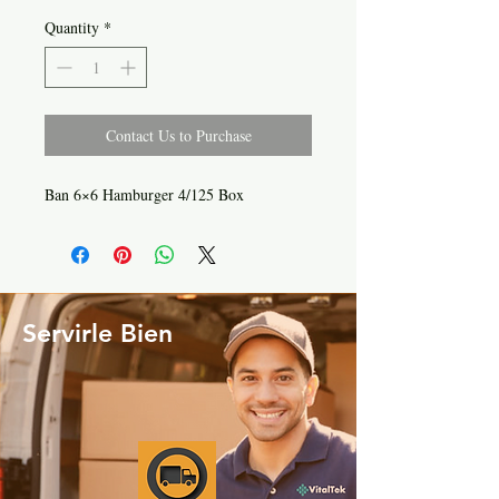
Quantity
*
Contact Us to Purchase
Ban 6×6 Hamburger 4/125 Box
Servirle Bien