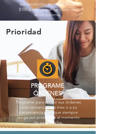
sus productos en órdenes de
$100 o menos por un costo de
envío mínimo.
Prioridad
PROGRAME
ÓRDENES
Programe para recibir sus órdenes
cada semana, cada mes o a su
conveniencia para que siempre
tenga sus productos al momento
de necesitarlos.