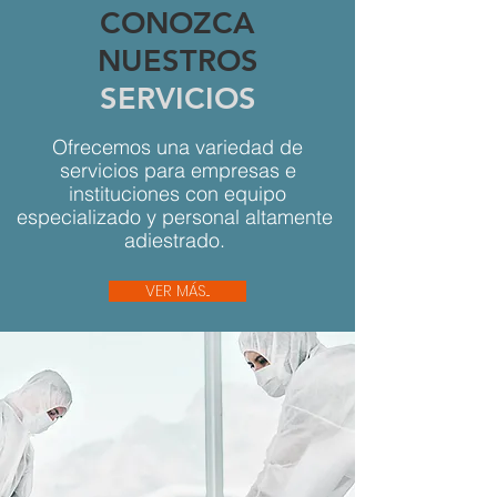
CONOZCA
NUESTROS
SERVICIOS
Ofrecemos una variedad de
servicios para empresas e
instituciones con equipo
especializado y personal altamente
adiestrado.
VER MÁS...