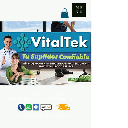
ME
NU
787.705.6492. 787.705
.6493
contact@vitaltekpr.com
|
sales@vitaltekpr.com
ENTREGA
GRATIS
TODO PR*