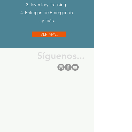
3. Inventory Tracking.
4. Entregas de Emergencia.
...y más.
VER MÁS...
Síguenos...