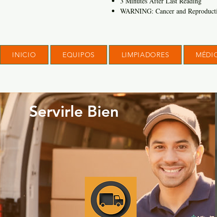
3 Minutes After Last Reading
WARNING: Cancer and Reproducti
INICIO
EQUIPOS
LIMPIADORES
MÉDI
Servirle Bien