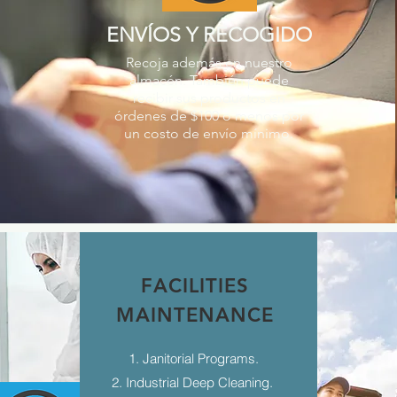
ENVÍOS Y RECOGIDO
Recoja además en nuestro
almacén. También puede
recibir sus productos en
órdenes de $100 o menos por
un costo de envío mínimo.
FACILITIES
MAINTENANCE
1. Janitorial Programs.
2. Industrial Deep Cleaning.