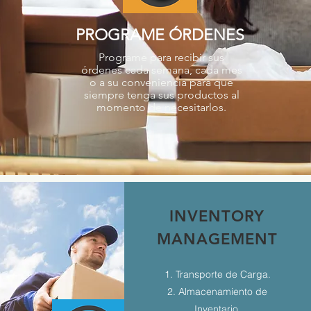
PROGRAME ÓRDENES
Programe para recibir sus
órdenes cada semana, cada mes
o a su conveniencia para que
siempre tenga sus productos al
momento de necesitarlos.
INVENTORY
MANAGEMENT
1. Transporte de Carga.
2. Almacenamiento de
Inventario.