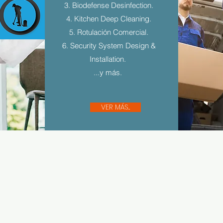
3. Biodefense Desinfection.
4. Kitchen Deep Cleaning.
5. Rotulación Comercial.
6. Security System Design &
Installation.
...y más.
VER MÁS...
Sígue