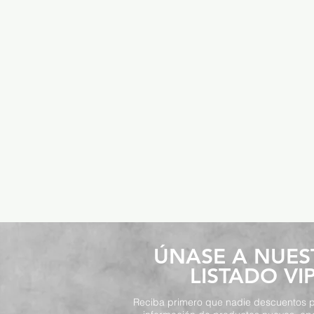
​ÚNASE A NUE
LISTADO VI
Reciba primero que nadie descuentos p