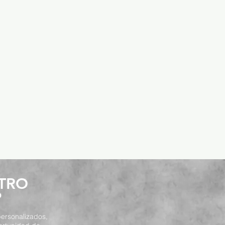
STRO
P
ersonalizados,