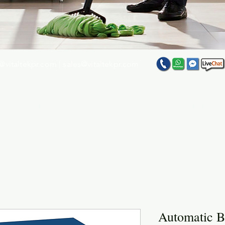
@vitaltekpr.com
|
sales@vitaltekpr.com
e su producto favorito entre nuestra gran variedad
Automatic B