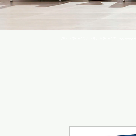
787.705.6492. 787.705.6493
contact
Busqu