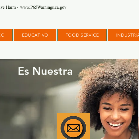
ve Harm - www.P65Warnings.ca.gov
CO
EDUCATIVO
FOOD SERVICE
INDUSTRI
Es Nuestra