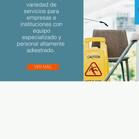
variedad de
servicios para
empresas e
instituciones con
equipo
especializado y
personal altamente
adiestrado.
VER MÁS...