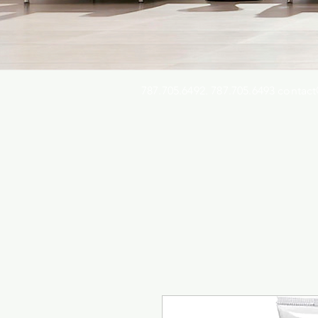
787.705.6492. 787.705.6493
contact
Busqu