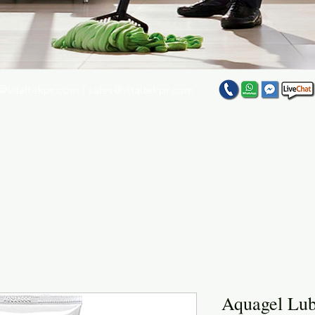
@vitaltekpr.com
|
sales@vitaltekpr.com
e su producto favorito entre nuestra gran variedad
Aquagel Lubr