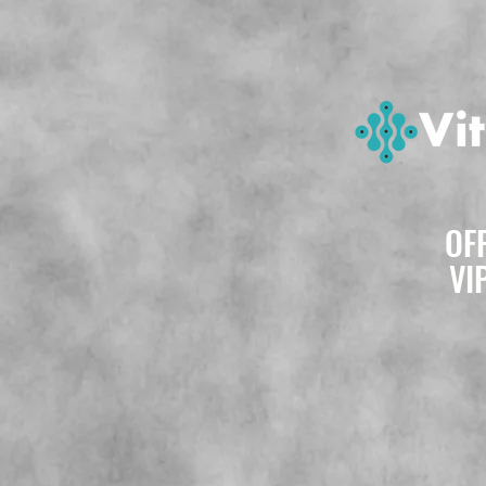
OF
VI