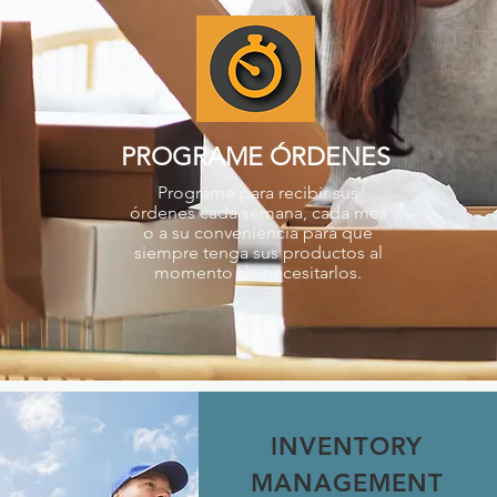
PROGRAME ÓRDENES
Programe para recibir sus
órdenes cada semana, cada mes
o a su conveniencia para que
siempre tenga sus productos al
momento de necesitarlos.
INVENTORY
MANAGEMENT