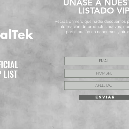
​ÚNASE A NUE
LISTADO VI
Reciba primero que nadie descuentos p
información de productos nuevos, op
participación en concursos y otras
FICIAL
P LIST
ENVIAR