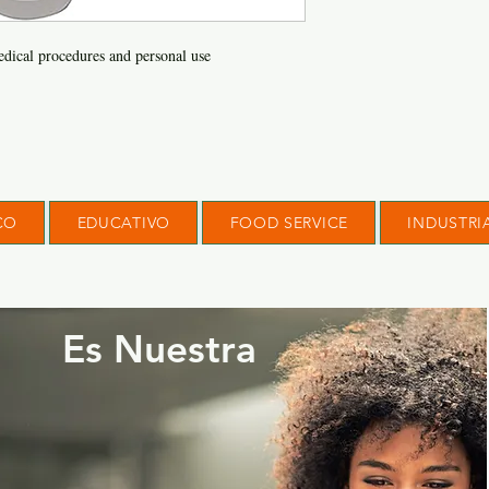
edical procedures and personal use
CO
EDUCATIVO
FOOD SERVICE
INDUSTRI
Es Nuestra