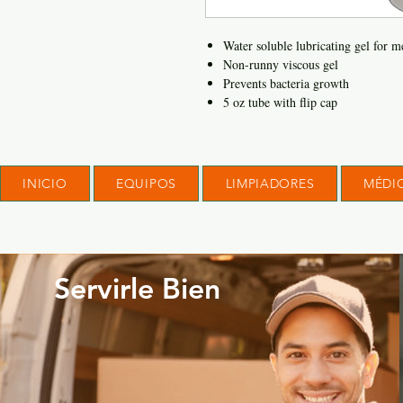
Water soluble lubricating gel for m
Non-runny viscous gel
Prevents bacteria growth
5 oz tube with flip cap
INICIO
EQUIPOS
LIMPIADORES
MÉDI
Servirle Bien