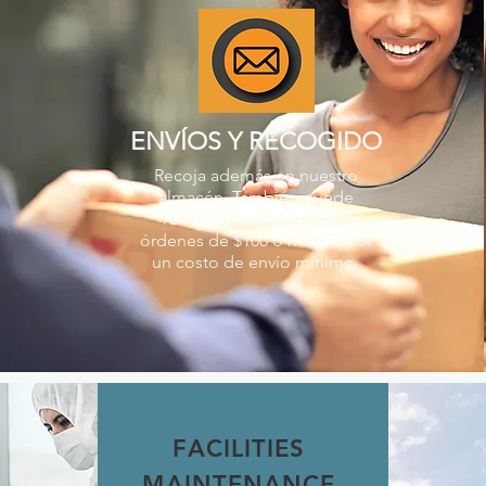
ENVÍOS Y RECOGIDO
Recoja además en nuestro
almacén. También puede
recibir sus productos en
órdenes de $100 o menos por
un costo de envío mínimo.
FACILITIES
MAINTENANCE