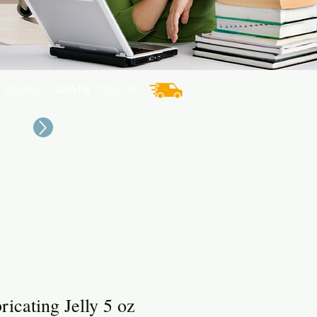
ENTREGA
GRATIS
TODO PR*
icating Jelly 5 oz