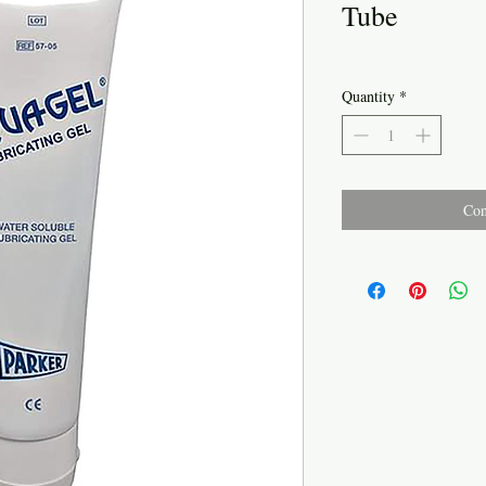
Tube
Quantity
*
Con