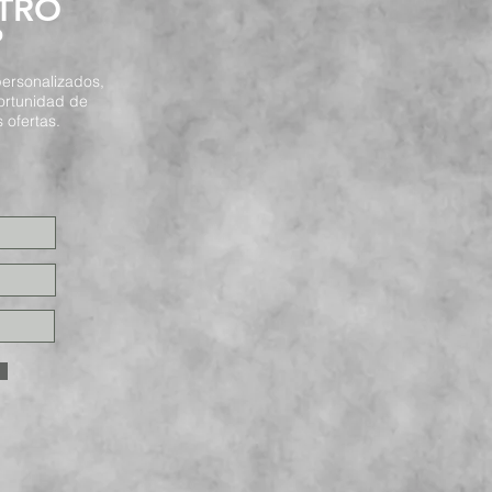
STRO
P
ersonalizados,
ortunidad de
 ofertas.