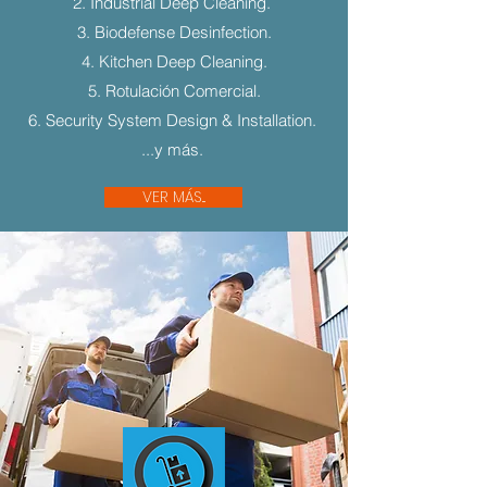
2. Industrial Deep Cleaning.
3. Biodefense Desinfection.
4. Kitchen Deep Cleaning.
5. Rotulación Comercial.
6. Security System Design & Installation.
...y más.
VER MÁS...