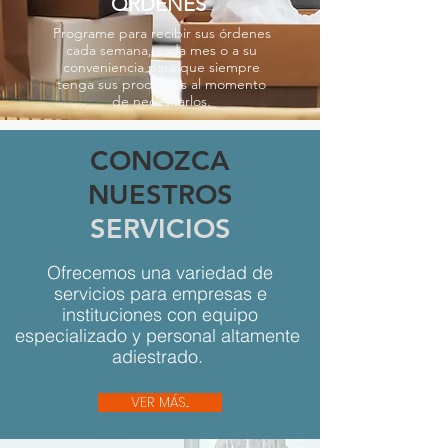
ÓRDENES
Programe para recibir sus órdenes
cada semana, cada mes o a su
conveniencia para que siempre
tenga sus productos al momento
de necesitarlos.
CONOZCA
NUESTROS
SERVICIOS
Ofrecemos una variedad de
servicios para empresas e
instituciones con equipo
especializado y personal altamente
adiestrado.
VER MÁS...