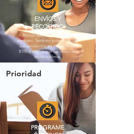
ENVÍOS Y
RECOGIDO
Recoja además en nuestro
almacén. También puede recibir
sus productos en órdenes de
$100 o menos por un costo de
envío mínimo.
Prioridad
PROGRAME