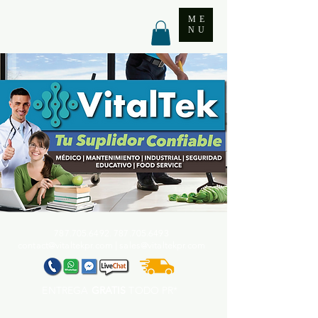
ME
NU
787.705.6492. 787.705
.6493
contact@vitaltekpr.com
|
sales@vitaltekpr.com
ENTREGA
GRATIS
TODO PR*