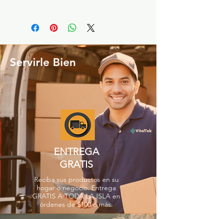
Servirle Bien
ENTREGA
GRATIS
Reciba sus productos en su
hogar o negocio. Entrega
GRATIS A TODA LA ISLA en
órdenes de $100 o más.