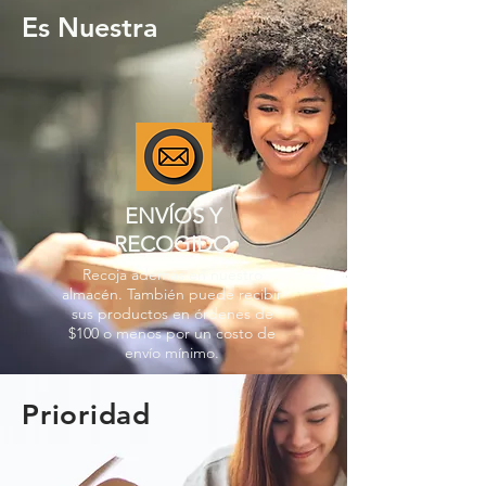
Es Nuestra
ENVÍOS Y
RECOGIDO
Recoja además en nuestro
almacén. También puede recibir
sus productos en órdenes de
$100 o menos por un costo de
envío mínimo.
Prioridad