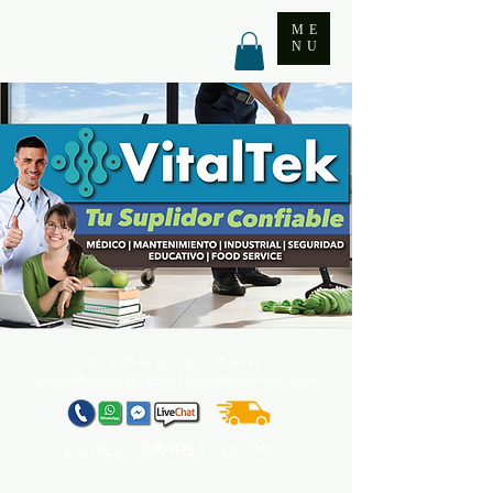
ME
NU
787.705.6492. 787.705
.6493
contact@vitaltekpr.com
|
sales@vitaltekpr.com
ENTREGA
GRATIS
TODO PR*