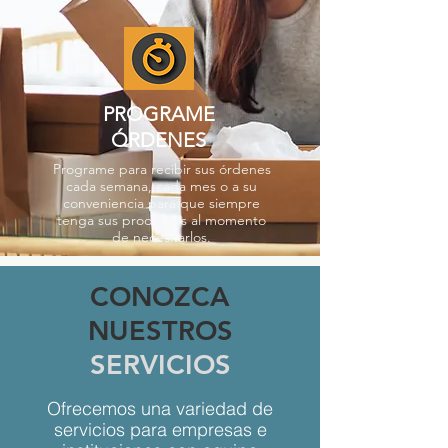
PROGRAME
ÓRDENES
Programe para recibir sus órdenes
cada semana, cada mes o a su
conveniencia para que siempre
tenga sus productos al momento
de necesitarlos.
CONOZCA
NUESTROS
SERVICIOS
Ofrecemos una variedad de
servicios para empresas e