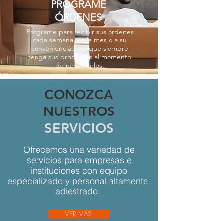
PROGRAME
ÓRDENES
Programe para recibir sus órdenes
cada semana, cada mes o a su
conveniencia para que siempre
tenga sus productos al momento
de necesitarlos.
CONOZCA
NUESTROS
SERVICIOS
Ofrecemos una variedad de
servicios para empresas e
instituciones con equipo
especializado y personal altamente
adiestrado.
VER MÁS...