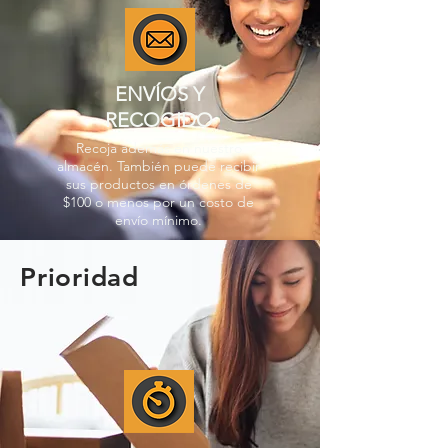
ENVÍOS Y
RECOGIDO
Recoja además en nuestro
almacén. También puede recibir
sus productos en órdenes de
$100 o menos por un costo de
envío mínimo.
Prioridad