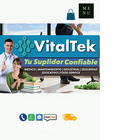
ME
NU
787.705.6492. 787.705
.6493
contact@vitaltekpr.com
|
sales@vitaltekpr.com
ENTREGA
GRATIS
TODO PR*